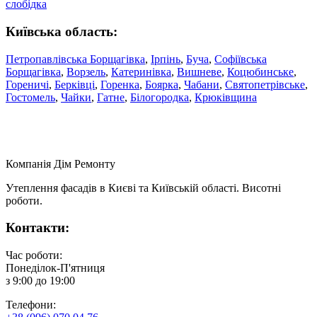
слобідка
Київська область:
Петропавлівська Борщагівка
,
Ірпінь
,
Буча
,
Софіївська
Борщагівка
,
Ворзель
,
Катеринівка
,
Вишневе
,
Коцюбинське
,
Гореничі
,
Берківці
,
Горенка
,
Боярка
,
Чабани
,
Святопетрівське
,
Гостомель
,
Чайки
,
Гатне
,
Білогородка
,
Крюківщина
Компанія
Дім Ремонту
Утеплення фасадів в Києві та Київській області. Висотні
роботи.
Контакти:
Час роботи:
Понеділок-П'ятниця
з 9:00 до 19:00
Телефони: