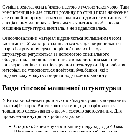
Суміш представлена в’язкою пастою з густою текстурою. Така
консистенція не дає стікати розчину по стінці після нанесення,
але спокійно просувається по шлангах під високим тиском. У
спеціальних машинах забезпечується натиск, щоб гіпсова
машинна штукатурка вилітала, а не видавлювалась.
Оздоблювальний матеріал відрізняється збільшеним часом
застигання. У майстрів залишається час для вирівнювання
шарів і отримання ідеально рівної поверхні. Подача
штукатурки регулюється за допомогою спеціального
обладнання. Площина стіни після використання машини
виглядає рівніше, ніж після ручної штукатурки. При роботах в
матеріалі не утворюються повітряні бульбашки, які в
подальшому можуть створити додаткового клопоту.
Види гіпсової машинної штукатурки
У Києві виробники пропонують в’яжучі суміші з додаванням
пластифікаторів. Випускаються типи, що розрізняються
товщиною одержуваного шару і сферою застосування. Для
проведення внутрішніх робіт актуальні:
Стартові. Забезпечують товщину шару від 5 до 40 мм.
Підходять для подальшого глянсового забарвлення,