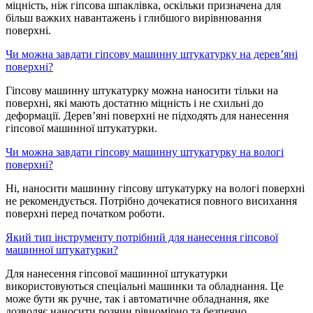
міцність, ніж гіпсова шпаклівка, оскільки призначена для
більш важких навантажень і глибшого вирівнювання
поверхні.
Чи можна завдати гіпсову машинну штукатурку на дерев’яні
поверхні?
Гіпсову машинну штукатурку можна наносити тільки на
поверхні, які мають достатню міцність і не схильні до
деформації. Дерев’яні поверхні не підходять для нанесення
гіпсової машинної штукатурки.
Чи можна завдати гіпсову машинну штукатурку на вологі
поверхні?
Ні, наносити машинну гіпсову штукатурку на вологі поверхні
не рекомендується. Потрібно дочекатися повного висихання
поверхні перед початком роботи.
Який тип інструменту потрібний для нанесення гіпсової
машинної штукатурки?
Для нанесення гіпсової машинної штукатурки
використовуються спеціальні машинки та обладнання. Це
може бути як ручне, так і автоматичне обладнання, яке
дозволяє наносити розчин рівномірно та безпечно.