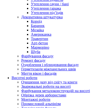
Утеплення сауни / бані
Утеплення гаража
Утеплення під’їздів
Декоративна штукатурка
Короїд
Бараник
Мозаїка
Американка
Травертин
Арт-бетон
Марморіно
Шуба
Фарбування фасаду
Ремонт фасаду
Оздоблення і облицювання фасаду
Герметизація міжпанельних швів
Миття вікон і фасадів
Висотні роботи
Очищення даху від снігу та криги
Зварювальні роботи на висоті
Фарбування металоконструкцій на висоті
Обрізка дерев арбористами
Монтажні роботи
Промисловий альпінізм