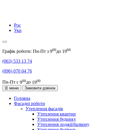
Рос
Укр
00
00
Графік роботи: Пн-Пт з
9
до
19
(063)
533 13 74
(096)
070 04 76
00
00
Пн-Пт с
9
до
19
☰ меню
Замовити дзвінок
Головна
Фасадні роботи
Утеплення фасадів
Утеплення квартир
Утеплення будинку
Утеплення лоджії/балкону
Утеплення будівель