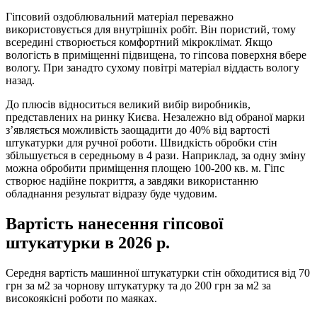
Гіпсовий оздоблювальний матеріал переважно
використовується для внутрішніх робіт. Він пористий, тому
всередині створюється комфортний мікроклімат. Якщо
вологість в приміщенні підвищена, то гіпсова поверхня вбере
вологу. При занадто сухому повітрі матеріал віддасть вологу
назад.
До плюсів відноситься великий вибір виробників,
представлених на ринку Києва. Незалежно від обраної марки
з’являється можливість заощадити до 40% від вартості
штукатурки для ручної роботи. Швидкість обробки стін
збільшується в середньому в 4 рази. Наприклад, за одну зміну
можна обробити приміщення площею 100-200 кв. м. Гіпс
створює надійне покриття, а завдяки використанню
обладнання результат відразу буде чудовим.
Вартість нанесення гіпсової
штукатурки в 2026 р.
Середня вартість машинної штукатурки стін обходитися від 70
грн за м2 за чорнову штукатурку та до 200 грн за м2 за
високоякісні роботи по маяках.