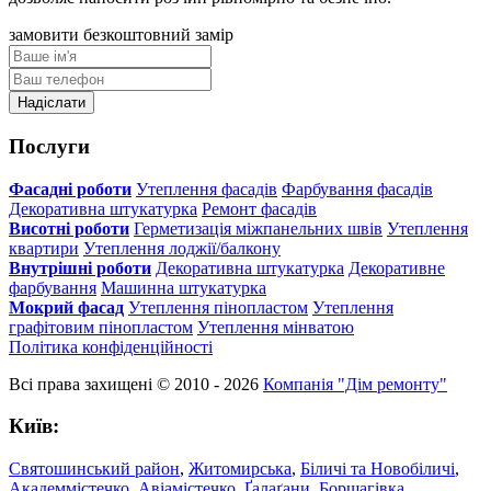
замовити безкоштовний замір
Послуги
Фасадні роботи
Утеплення фасадів
Фарбування фасадів
Декоративна штукатурка
Ремонт фасадів
Висотні роботи
Герметизація міжпанельних швів
Утеплення
квартири
Утеплення лоджії/балкону
Внутрішні роботи
Декоративна штукатурка
Декоративне
фарбування
Машинна штукатурка
Мокрий фасад
Утеплення пінопластом
Утеплення
графітовим пінопластом
Утеплення мінватою
Політика конфіденційності
Всі права захищені © 2010 - 2026
Компанія "Дім ремонту"
Київ:
Святошинський район
,
Житомирська
,
Біличі та Новобіличі
,
Академмістечко
,
Авіамістечко
,
Ґалаґани
,
Борщагівка
,