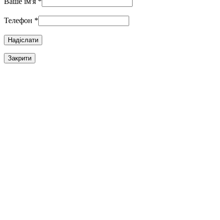
Ваше ім'я
*
Телефон
*
Закрити