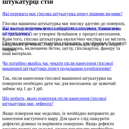
штукатурці стін
Які переваги має гіпсова штукатурка перед іншими видами?
Гіпсова машинна штукатурка має високу адгезію до поверхні,
Які види поверхонь можна обробляти гіпсовою машинною
має високу пластичність і швидкість нанесення. Також вона
штукатуркою?
не тріскається і не утворює бульбашок у процесі висихання.
Крім того, гіпсова штукатурка екологічно чистіша і не містить
Гіпсова машинна штукатурка підходить для обробки більшості
шкідливих речовин, тому вона безпечна для здоров’я людей і
поверхонь, включаючи бетон, цеглу, гіпсокартон, фанеру та
тварин.
інші матеріали.
Чи потрібно якийсь час чекати після нанесення гіпсової
машинної штукатурки перед подальшим оздобленням?
Так, після нанесення гіпсової машинної штукатурки на
поверхню необхідно дати час для висихання, це зазвичай
займає від 1 до 3 діб.
Що робити, якщо поверхня після нанесення гіпсової
штукатурки має дефекти?
Якщо поверхня має недоліки, їх необхідно виправити до
нанесення наступного шару. Для цього слід ошкурити
дефектні ділянки та вирівняти поверхню. Якщо дефекти
занадто великі чи складні, краще викликати професійну