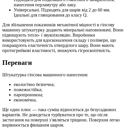
нанесення перламутру або лаку.
Універсальні. Підходять для шарів від 2 до 60 мм.
Ідеальні для глянцювання до класу Q.
Для збільшення показників механічної міцності в гіпсову
машинну штукатурку додають мінеральні наповнювачі. Вони
підвищують тепло- і звукоізоляцію. Виробники
використовують для вдосконалення складу і полімери, що
покращують еластичність отверділого шару. Вони мають
протигрибкові властивості, знижують гігроскопічність.
Переваги
Штукатурка гіпсова машинного нанесення:
екологічно безпечна;
пожежостійка;
паропроникна;
економічна.
Ще один плюс — така суміш відноситься до безусадкових
варіантів. Не доведеться турбуватися про те, що після
застигання на поверхні з’являться тріщини. Поверхня легко
вирівнюється фінішним шаром.