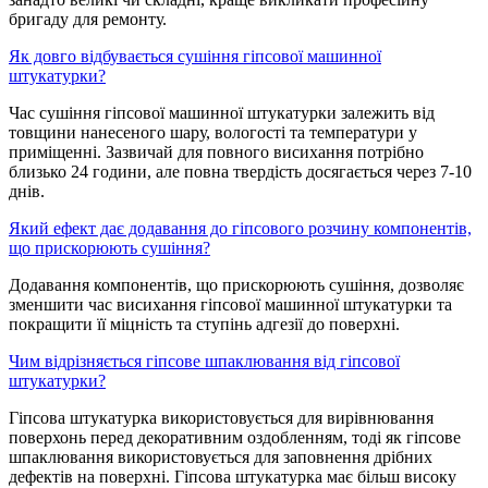
бригаду для ремонту.
Як довго відбувається сушіння гіпсової машинної
штукатурки?
Час сушіння гіпсової машинної штукатурки залежить від
товщини нанесеного шару, вологості та температури у
приміщенні. Зазвичай для повного висихання потрібно
близько 24 години, але повна твердість досягається через 7-10
днів.
Який ефект дає додавання до гіпсового розчину компонентів,
що прискорюють сушіння?
Додавання компонентів, що прискорюють сушіння, дозволяє
зменшити час висихання гіпсової машинної штукатурки та
покращити її міцність та ступінь адгезії до поверхні.
Чим відрізняється гіпсове шпаклювання від гіпсової
штукатурки?
Гіпсова штукатурка використовується для вирівнювання
поверхонь перед декоративним оздобленням, тоді як гіпсове
шпаклювання використовується для заповнення дрібних
дефектів на поверхні. Гіпсова штукатурка має більш високу