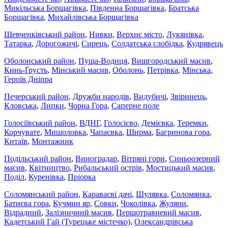
Микільська Борщагівка
,
Південна Борщагівка
,
Братська
Борщагівка
,
Михайлівська Борщагівка
Шевченківський район
,
Нивки
,
Верхнє місто
,
Лукянівка
,
Татарка
,
Дорогожичі
,
Сирець
,
Солдатська слобідка
,
Кудрявець
Оболонський район
,
Пуща-Водиця
,
Вишгородський масив
,
Кинь-Ґрусть
,
Мінський масив
,
Оболонь
,
Петрівка
,
Мінська
,
Героїв Дніпра
Печерський район
,
Дружби народів
,
Видубичі
,
Звіринець
,
Кловська
,
Липки
,
Чорна Гора
,
Саперне поле
Голосіївський район
,
ВДНГ
,
Голосієво
,
Демієвка
,
Теремки
,
Корчувате
,
Мишоловка
,
Чапаєвка
,
Ширма
,
Багринова гора
,
Китаїв
,
Монтажник
Подільський район
,
Виноградар
,
Вітряні гори
,
Синьоозерний
масив
,
Квітництво
,
Рибальський острів
,
Мостицький масив
,
Поділ
,
Куренівка
,
Пріорка
Соломянський район
,
Караваєві дачі
,
Шулявка
,
Соломянка
,
Батиєва гора
,
Кучмин яр
,
Совки
,
Чоколівка
,
Жуляни
,
Відрадний
,
Залізничний масив
,
Першотравневий масив
,
Кадетський Гай (Турецьке містечко)
,
Олександрівська