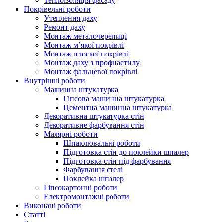
Теплоізоляція фасаду
Покрівельні роботи
Утеплення даху
Ремонт даху
Монтаж металочерепиці
Монтаж м’якої покрівлі
Монтаж плоскої покрівлі
Монтаж даху з профнастилу
Монтаж фальцевої покрівлі
Внутрішні роботи
Машинна штукатурка
Гіпсова машинна штукатурка
Цементна машинна штукатурка
Декоративна штукатурка стін
Декоративне фарбування стін
Малярні роботи
Шпаклювальні роботи
Підготовка стін до поклейки шпалер
Підготовка стін під фарбування
Фарбування стелі
Поклейка шпалер
Гіпсокартонні роботи
Електромонтажні роботи
Виконані роботи
Статті