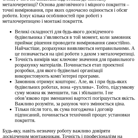
металочерепиці? Основа довговічного і міцного покриття –
точні вимірювання, при яких одночасно оцінюється і обсяг
роботи. Існує кілька особливостей при роботі з
металочерепицею і монтажі покриття.
Великі складності для будь-якого досвідченого
будівельника з’являються в той момент, коли замовник
приймає рішення проводити вимірювання самостійно.
Найчастіше, розрахунки виявляються неправильними. А
це позначається на ціні роботи з дахом з металочерепиці.
Точність вимірів має ключове значення для правильного
розрахунку матеріалів. Починається етап проектної
розробки, для якого будівельні організації
використовують комп’ютерні програми.
Замовник отримує кошторис. Але, як і при будь-яких
будівельних роботах, вона «рухлива». Тобто, підсумкову
суму можна як зменшити, так і збільшити. І не
обов’язково при зменшенні вартості погіршується якість.
Важливо розуміти, за рахунок чого змінюється ціна.
Тільки після того, як сума погоджена і договір
підписаний, починається технічний процес установки
покриття.
Будь-яку, навіть незначну роботу важливо довіряти
досвідченим монтажникам. Точність і професіоналізм на