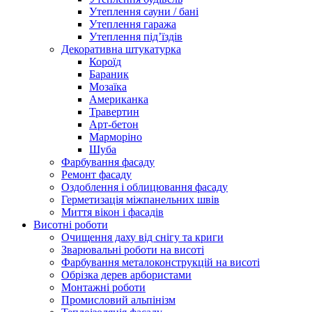
Утеплення сауни / бані
Утеплення гаража
Утеплення під’їздів
Декоративна штукатурка
Короїд
Бараник
Мозаїка
Американка
Травертин
Арт-бетон
Марморіно
Шуба
Фарбування фасаду
Ремонт фасаду
Оздоблення і облицювання фасаду
Герметизація міжпанельних швів
Миття вікон і фасадів
Висотні роботи
Очищення даху від снігу та криги
Зварювальні роботи на висоті
Фарбування металоконструкцій на висоті
Обрізка дерев арбористами
Монтажні роботи
Промисловий альпінізм