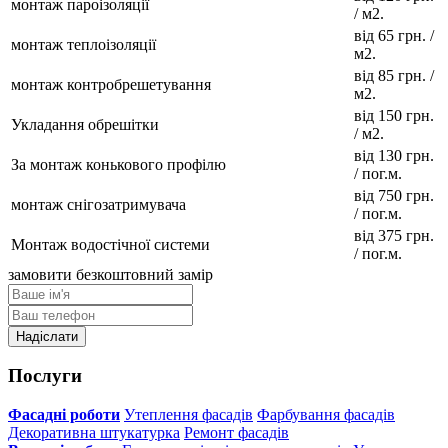
монтаж пароізоляції
/ м2.
від 65 грн. /
монтаж теплоізоляції
м2.
від 85 грн. /
монтаж контробрешетування
м2.
від 150 грн.
Укладання обрешітки
/ м2.
від 130 грн.
За монтаж конькового профілю
/ пог.м.
від 750 грн.
монтаж снігозатримувача
/ пог.м.
від 375 грн.
Монтаж водостічної системи
/ пог.м.
замовити безкоштовний замір
Послуги
Фасадні роботи
Утеплення фасадів
Фарбування фасадів
Декоративна штукатурка
Ремонт фасадів