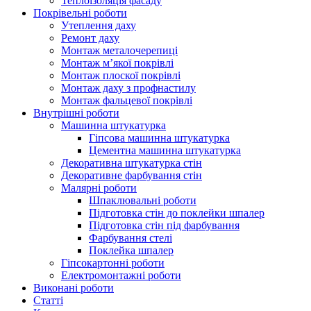
Теплоізоляція фасаду
Покрівельні роботи
Утеплення даху
Ремонт даху
Монтаж металочерепиці
Монтаж м’якої покрівлі
Монтаж плоскої покрівлі
Монтаж даху з профнастилу
Монтаж фальцевої покрівлі
Внутрішні роботи
Машинна штукатурка
Гіпсова машинна штукатурка
Цементна машинна штукатурка
Декоративна штукатурка стін
Декоративне фарбування стін
Малярні роботи
Шпаклювальні роботи
Підготовка стін до поклейки шпалер
Підготовка стін під фарбування
Фарбування стелі
Поклейка шпалер
Гіпсокартонні роботи
Електромонтажні роботи
Виконані роботи
Статті