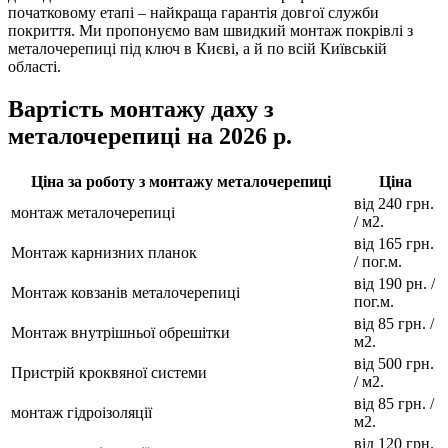
початковому етапі – найкраща гарантія довгої служби
покриття. Ми пропонуємо вам швидкий монтаж покрівлі з
металочерепиці під ключ в Києві, а й по всій Київській
області.
Вартість монтажу даху з
металочерепиці на 2026 р.
Ціна за роботу з монтажу металочерепиці
Ціна
від 240 грн.
монтаж металочерепиці
/ м2.
від 165 грн.
Монтаж карнизних планок
/ пог.м.
від 190 рн. /
Монтаж ковзанів металочерепиці
пог.м.
від 85 грн. /
Монтаж внутрішньої обрешітки
м2.
від 500 грн.
Пристрій кроквяної системи
/ м2.
від 85 грн. /
монтаж гідроізоляції
м2.
від 120 грн.