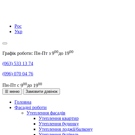
Рос
Укр
00
00
Графік роботи: Пн-Пт з
9
до
19
(063)
533 13 74
(096)
070 04 76
00
00
Пн-Пт с
9
до
19
☰ меню
Замовити дзвінок
Головна
Фасадні роботи
Утеплення фасадів
Утеплення квартир
Утеплення будинку
Утеплення лоджії/балкону
Утеплення будівель