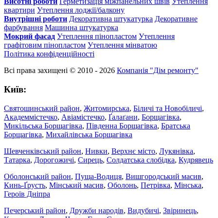
Висотні роботи
Герметизація міжпанельних швів
Утеплення
квартири
Утеплення лоджії/балкону
Внутрішні роботи
Декоративна штукатурка
Декоративне
фарбування
Машинна штукатурка
Мокрий фасад
Утеплення пінопластом
Утеплення
графітовим пінопластом
Утеплення мінватою
Політика конфіденційності
Всі права захищені © 2010 - 2026
Компанія "Дім ремонту"
Київ:
Святошинський район
,
Житомирська
,
Біличі та Новобіличі
,
Академмістечко
,
Авіамістечко
,
Ґалаґани
,
Борщагівка
,
Микільська Борщагівка
,
Південна Борщагівка
,
Братська
Борщагівка
,
Михайлівська Борщагівка
Шевченківський район
,
Нивки
,
Верхнє місто
,
Лукянівка
,
Татарка
,
Дорогожичі
,
Сирець
,
Солдатська слобідка
,
Кудрявець
Оболонський район
,
Пуща-Водиця
,
Вишгородський масив
,
Кинь-Ґрусть
,
Мінський масив
,
Оболонь
,
Петрівка
,
Мінська
,
Героїв Дніпра
Печерський район
,
Дружби народів
,
Видубичі
,
Звіринець
,