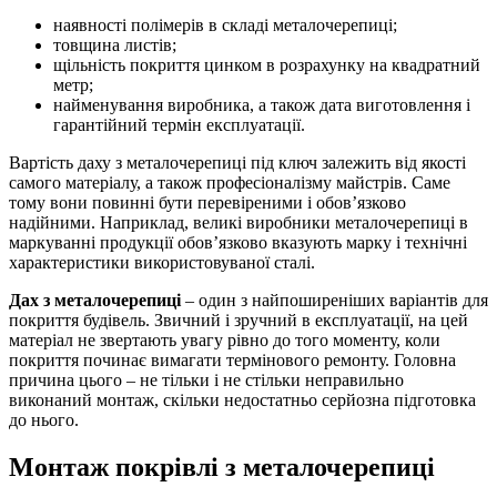
наявності полімерів в складі металочерепиці;
товщина листів;
щільність покриття цинком в розрахунку на квадратний
метр;
найменування виробника, а також дата виготовлення і
гарантійний термін експлуатації.
Вартість даху з металочерепиці під ключ залежить від якості
самого матеріалу, а також професіоналізму майстрів. Саме
тому вони повинні бути перевіреними і обов’язково
надійними. Наприклад, великі виробники металочерепиці в
маркуванні продукції обов’язково вказують марку і технічні
характеристики використовуваної сталі.
Дах з металочерепиці
– один з найпоширеніших варіантів для
покриття будівель. Звичний і зручний в експлуатації, на цей
матеріал не звертають увагу рівно до того моменту, коли
покриття починає вимагати термінового ремонту. Головна
причина цього – не тільки і не стільки неправильно
виконаний монтаж, скільки недостатньо серйозна підготовка
до нього.
Монтаж покрівлі з металочерепиці