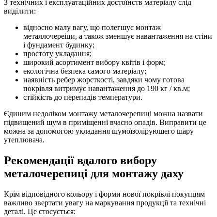
З технічних і експлуатаційних достоїнств матеріалу слід
виділити:
відносно малу вагу, що полегшує монтаж
металлочереіци, а також зменшує навантаження на стіни
і фундамент будинку;
простоту укладання;
широкий асортимент вибору квітів і форм;
екологічна безпека самого матеріалу;
наявність ребер жорсткості, завдяки чому готова
покрівля витримує навантаження до 190 кг / кв.м;
стійкість до перепадів температури.
Єдиним недоліком монтажу металочерепиці можна назвати
підвищений шум в приміщенні вчасно опадів. Виправити це
можна за допомогою укладання шумоїзолірующего шару
утеплювача.
Рекомендації вдалого вибору
металочерепиці для монтажу даху
Крім відповідного кольору і форми нової покрівлі покупцям
важливо звертати увагу на маркування продукції та технічні
деталі. Це стосується: