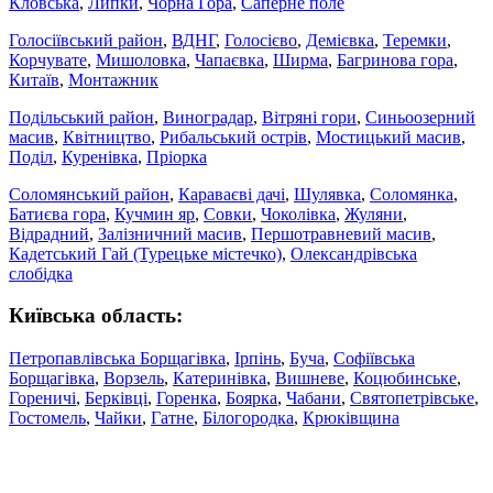
Кловська
,
Липки
,
Чорна Гора
,
Саперне поле
Голосіївський район
,
ВДНГ
,
Голосієво
,
Демієвка
,
Теремки
,
Корчувате
,
Мишоловка
,
Чапаєвка
,
Ширма
,
Багринова гора
,
Китаїв
,
Монтажник
Подільський район
,
Виноградар
,
Вітряні гори
,
Синьоозерний
масив
,
Квітництво
,
Рибальський острів
,
Мостицький масив
,
Поділ
,
Куренівка
,
Пріорка
Соломянський район
,
Караваєві дачі
,
Шулявка
,
Соломянка
,
Батиєва гора
,
Кучмин яр
,
Совки
,
Чоколівка
,
Жуляни
,
Відрадний
,
Залізничний масив
,
Першотравневий масив
,
Кадетський Гай (Турецьке містечко)
,
Олександрівська
слобідка
Київська область:
Петропавлівська Борщагівка
,
Ірпінь
,
Буча
,
Софіївська
Борщагівка
,
Ворзель
,
Катеринівка
,
Вишневе
,
Коцюбинське
,
Гореничі
,
Берківці
,
Горенка
,
Боярка
,
Чабани
,
Святопетрівське
,
Гостомель
,
Чайки
,
Гатне
,
Білогородка
,
Крюківщина