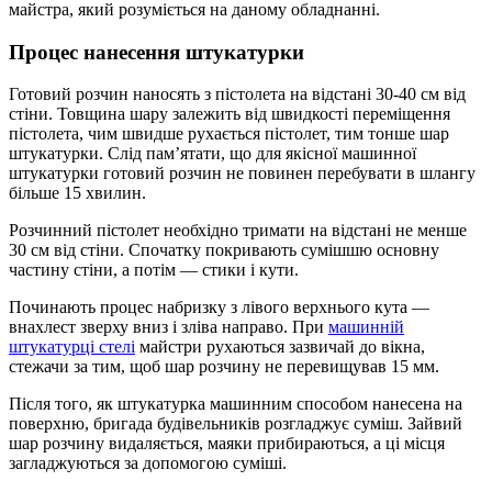
майстра, який розуміється на даному обладнанні.
Процес нанесення штукатурки
Готовий розчин наносять з пістолета на відстані 30-40 см від
стіни. Товщина шару залежить від швидкості переміщення
пістолета, чим швидше рухається пістолет, тим тонше шар
штукатурки. Слід пам’ятати, що для якісної машинної
штукатурки готовий розчин не повинен перебувати в шлангу
більше 15 хвилин.
Розчинний пістолет необхідно тримати на відстані не менше
30 см від стіни. Спочатку покривають сумішшю основну
частину стіни, а потім — стики і кути.
Починають процес набризку з лівого верхнього кута —
внахлест зверху вниз і зліва направо. При
машинній
штукатурці стелі
майстри рухаються зазвичай до вікна,
стежачи за тим, щоб шар розчину не перевищував 15 мм.
Після того, як штукатурка машинним способом нанесена на
поверхню, бригада будівельників розгладжує суміш. Зайвий
шар розчину видаляється, маяки прибираються, а ці місця
загладжуються за допомогою суміші.