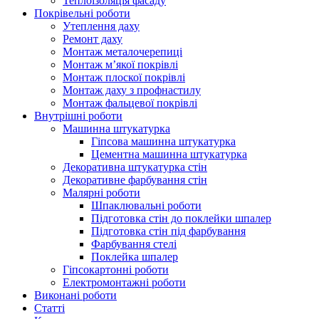
Теплоізоляція фасаду
Покрівельні роботи
Утеплення даху
Ремонт даху
Монтаж металочерепиці
Монтаж м’якої покрівлі
Монтаж плоскої покрівлі
Монтаж даху з профнастилу
Монтаж фальцевої покрівлі
Внутрішні роботи
Машинна штукатурка
Гіпсова машинна штукатурка
Цементна машинна штукатурка
Декоративна штукатурка стін
Декоративне фарбування стін
Малярні роботи
Шпаклювальні роботи
Підготовка стін до поклейки шпалер
Підготовка стін під фарбування
Фарбування стелі
Поклейка шпалер
Гіпсокартонні роботи
Електромонтажні роботи
Виконані роботи
Статті