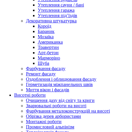
Утеплення сауни / бані
Утеплення гаража
Утеплення під’їздів
Декоративна штукатурка
Короїд
Бараник
Мозаїка
Американка
Травертин
Арт-бетон
Марморіно
Шуба
Фарбування фасаду
Ремонт фасаду
Оздоблення і облицювання фасаду
Герметизація міжпанельних швів
Миття вікон і фасадів
Висотні роботи
Очищення даху від снігу та криги
Зварювальні роботи на висоті
Фарбування металоконструкцій на висоті
Обрізка дерев арбористами
Монтажні роботи
Промисловий альпінізм