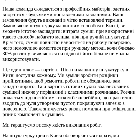
Наша команда складається з професійних майстрів, здатних
впоратися з будь-якими поставленими завданнями. Ваші
замовлення будуть виконані в чітко встановлені терміни.
Замовляючи штукатурку машинним способом в Києві, ви
зможете істотно заощадити: витрата суміші при використанні
такого способу набагато менша, ніж при ручній штукатурці.
Крім того, суміш повністю наноситься на робочу поверхню,
чого неможливо домогтися при ручному методі, коли близько
30% розчину виявляється на підлозі і його більше не можна
використовувати.
Ще один плюс — вартість. Ціна на машинну штукатурку в
Києві доступна кожному. Ми зуміли зробити розцінки
прийнятними, щоб ремонтні роботи не обходились вам
занадто дорого. Та й вартість готових сухих збалансованих
сумішей нижче у порівнянні з класичними розчинами. Розчин
подається під постійним тиском безперебійно, що практично
зводить до нуля утворення пустот, покращуючи адгезію з
поверхнею. Також знижується ризик помилки при змішуванні
різних компонентів сумішей.
Ми гарантуємо високу якість виконання робіт.
На штукатурку ціна в Києві обговорюється відразу, ми