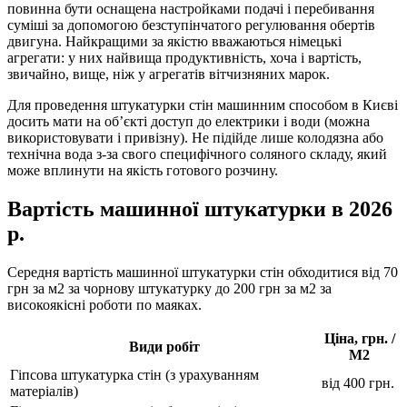
повинна бути оснащена настройками подачі і перебивання
суміші за допомогою безступінчатого регулювання обертів
двигуна. Найкращими за якістю вважаються німецькі
агрегати: у них найвища продуктивність, хоча і вартість,
звичайно, вище, ніж у агрегатів вітчизняних марок.
Для проведення штукатурки стін машинним способом в Києві
досить мати на об’єкті доступ до електрики і води (можна
використовувати і привізну). Не підійде лише колодязна або
технічна вода з-за свого специфічного соляного складу, який
може вплинути на якість готового розчину.
Вартість машинної штукатурки в 2026
р.
Середня вартість машинної штукатурки стін обходитися від 70
грн за м2 за чорнову штукатурку до 200 грн за м2 за
високоякісні роботи по маяках.
Ціна, грн. /
Види робіт
М2
Гіпсова штукатурка стін (з урахуванням
від 400 грн.
матеріалів)