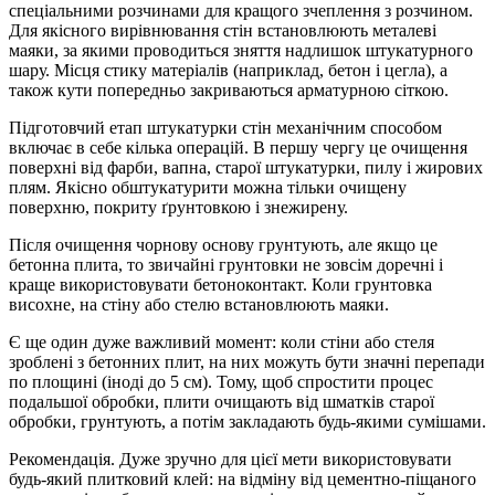
спеціальними розчинами для кращого зчеплення з розчином.
Для якісного вирівнювання стін встановлюють металеві
маяки, за якими проводиться зняття надлишок штукатурного
шару. Місця стику матеріалів (наприклад, бетон і цегла), а
також кути попередньо закриваються арматурною сіткою.
Підготовчий етап штукатурки стін механічним способом
включає в себе кілька операцій. В першу чергу це очищення
поверхні від фарби, вапна, старої штукатурки, пилу і жирових
плям. Якісно обштукатурити можна тільки очищену
поверхню, покриту ґрунтовкою і знежирену.
Після очищення чорнову основу грунтують, але якщо це
бетонна плита, то звичайні грунтовки не зовсім доречні і
краще використовувати бетоноконтакт. Коли грунтовка
висохне, на стіну або стелю встановлюють маяки.
Є ще один дуже важливий момент: коли стіни або стеля
зроблені з бетонних плит, на них можуть бути значні перепади
по площині (іноді до 5 см). Тому, щоб спростити процес
подальшої обробки, плити очищають від шматків старої
обробки, грунтують, а потім закладають будь-якими сумішами.
Рекомендація. Дуже зручно для цієї мети використовувати
будь-який плитковий клей: на відміну від цементно-піщаного