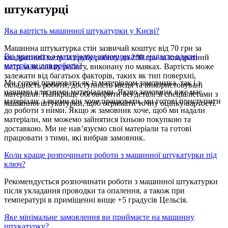
штукатурці
Яка вартість машинної штукатурки у Києві?
Машинна штукатурка стін зазвичай коштує від 70 грн за
Ви працюєте з матеріалом замовника чи надаєте власні
квадратний метр за грубу роботу до 200 грн за квадратний
матеріали для роботи?
метр за якіснішу роботу, виконану по маяках. Вартість може
залежати від багатьох факторів, таких як тип поверхні,
Ми готові працювати як із матеріалом замовника, так і з
складність роботи, доступність місця та використовувані
нашими власними матеріалами. Якщо замовник вже має
матеріали. Найкраще обговорити всі деталі зі спеціалістами з
матеріали, з якими він хоче працювати, ми готові приступити
машинної штукатурки, щоб отримати точну оцінку вартості.
до роботи з ними. Якщо ж замовник хоче, щоб ми надали
матеріали, ми можемо зайнятися їхньою покупкою та
доставкою. Ми не нав’язуємо свої матеріали та готові
працювати з тими, які вибрав замовник.
Коли краще розпочинати роботи з машинної штукатурки під
ключ?
Рекомендується розпочинати роботи з машинної штукатурки
після укладання проводки та опалення, а також при
температурі в приміщенні вище +5 градусів Цельсія.
Яке мінімальне замовлення ви приймаєте на машинну
штукатурку?