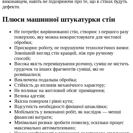
виконавцем, навіть не підозрюючи про те, що в стінах будуть
дефекти.
Плюси машинної штукатурки стін
Не потребує вирівнюванні стін, створює з першого разу
поверхню, яку можна використовувати для чистової
обробки;
Прискорює роботу, не порушуючи технологічних вимог.
Зовнішній вигляд стін кращий, ніж при ручному
способі;
Висока якість перемішування розчину, суміш не містить
грудочок та інших фрагментів суміші, які не
розмішалися;
Виключена подальша обробка;
Стійкість до впливів механічного характеру;
Не впливає на житловий обсяг приміщення;
Велика адгезія;
Якісна поверхня і рівні кути;
Відсутність необхідності фінішної шпаклівки;
Мобільність у виконанні робіт, як наслідок — менші
фінансові витрати;
Мінімальні ризики зробити помилку, оскільки процес
максимально автоматизовано;