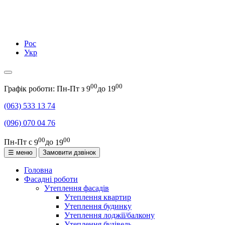
Рос
Укр
00
00
Графік роботи: Пн-Пт з
9
до
19
(063)
533 13 74
(096)
070 04 76
00
00
Пн-Пт с
9
до
19
☰ меню
Замовити дзвінок
Головна
Фасадні роботи
Утеплення фасадів
Утеплення квартир
Утеплення будинку
Утеплення лоджії/балкону
Утеплення будівель