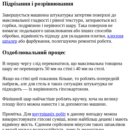
Підрізання і розрівнювання
Завершується машинна штукатурка затертям поверхні до
максимальної гладкості і рівної текстури, затираються всі
горбки, подряпини і нерівності шару. Така поверхня не
вимагає подальшого шпаклювання або інших способів
обробки, відмінність підходу для укладання плитки,
клеєння
шпалер
або фарбування, полегшуючи ремонтні роботи.
Оздоблювальний процес
В першу чергу слід переконатися, що максимальна товщина
шару не перевищить 50 мм на стіні і 40 мм на стелі.
Якщо на стіні цей показник більше, то роблять попередній
набризк, але для стель в таких ситуаціях штукатурка не
підходить — їх вирівнюють гіпсокартоном.
Фінішний шар найчастіше роблять вручну, хоча на велику
площу його можна нанести і за допомогою машини.
Примітка. Для
внутрішніх робіт
в даному випадку можна
використовувати гіпсові суміші, вони найбільш дешеві і мають
відмінну якість. Єдиним серйозним мінусом таких шпаклівок
є вкрай низька вологостійкість, тому їх недоцільно