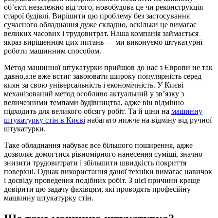
об’єкті незалежно від того, новобудова це чи реконструкція
старої будівлі. Вирішити цю проблему без застосування
сучасного обладнання дуже складно, оскільки це вимагає
великих часових і трудовитрат. Наша компанія займається
якраз вирішенням цих питань — ми виконуємо штукатурні
роботи машинним способом.
Метод машинної штукатурки прийшов до нас з Європи не так
давно,але вже встиг завоювати широку популярність серед
киян за свою універсальність і економічність. У Києві
механізований метод особливо актуальний у зв’язку з
величезними темпами будівництва, адже він відмінно
підходить для великого обсягу робіт. Та й ціни на
машинну
штукатурку стін в Києві
набагато нижче на відміну від ручної
штукатурки.
Таке обладнання набуває все більшого поширення, адже
дозволяє домогтися рівномірного нанесення суміші, значно
знизити трудовитрати і збільшити швидкість покриття
поверхні. Однак використання даної техніки вимагає навичок
і досвіду проведення подібних робіт. З цієї причини краще
довірити цю задачу фахівцям, які проводять професійну
машинну штукатурку стін.