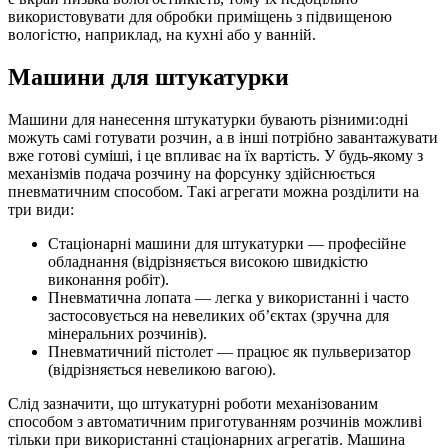
використовувати для обробки приміщень з підвищеною
вологістю, наприклад, на кухні або у ванній.
Машини для штукатурки
Машини для нанесення штукатурки бувають різними:одні
можуть самі готувати розчин, а в інші потрібно завантажувати
вже готові суміші, і це впливає на їх вартість. У будь-якому з
механізмів подача розчину на форсунку здійснюється
пневматичним способом. Такі агрегати можна розділити на
три види:
Стаціонарні машини для штукатурки — професійне
обладнання (відрізняється високою швидкістю
виконання робіт).
Пневматична лопата — легка у використанні і часто
застосовується на невеликих об’єктах (зручна для
мінеральних розчинів).
Пневматичний пістолет — працює як пульверизатор
(відрізняється невеликою вагою).
Слід зазначити, що штукатурні роботи механізованим
способом з автоматичним приготуванням розчинів можливі
тільки при використанні стаціонарних агрегатів. Машина