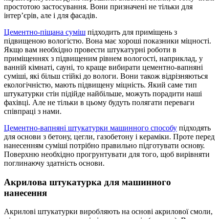
простотою застосування. Вони призначені не тільки для
інтер’єрів, але і для фасадів.
Цементно-піщана суміш
підходить для приміщень з
підвищеною вологістю. Вона має хороші показники міцності.
Якщо вам необхідно провести штукатурні роботи в
приміщеннях з підвищеним рівнем вологості, наприклад, у
ванній кімнаті, сауні, то краще вибирати цементно-вапняні
суміші, які більш стійкі до вологи. Вони також відрізняються
екологічністю, мають підвищену міцність. Який саме тип
штукатурки стін підійде найбільше, можуть порадити наші
фахівці. Але не тільки в цьому будуть полягати переваги
співпраці з нами.
Цементно-вапняні штукатурки машинного способу
підходять
для основи з бетону, цегли, газобетону і кераміки. Проте перед
нанесенням суміші потрібно правильно підготувати основу.
Поверхню необхідно прогрунтувати для того, щоб вирівняти
поглинаючу здатність основи.
Акрилова штукатурка для машинного
нанесення
Акрилові штукатурки виробляють на основі акрилової смоли,