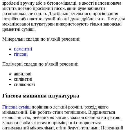
зроблені вручну або в бетономішалці, в якості наповнювача
містять погано просіяний пісок, який буде забивати
розпилювальне сопло. Для більш ретельного просіювання
потрібен абсолютно сухий пісок і дуже дрібне сито. Тому для
механізованої штукатурки використовують тільки заводські
цементні суміші.
Мінеральні склади по в’язкій речовині:
цементні
гіпсові
Полімерні склади по в’язкій речовині:
акрилові
силікатні
силіконові
Гіпсова машинна штукатурка
Гіпсова суміш
порівняно легкий розчин, розхід якого
мінімальний. Він робить стіни теплішими. Відрізняється
екологічністю, невеликою вагою, збалансованою витратою.
Завдяки своїм якостям в приміщенні створюється
оптимальний мікроклімат, стіни будуть теплими. Невеликий