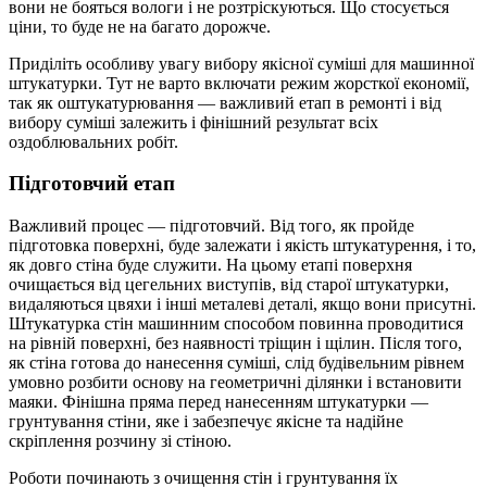
вони не бояться вологи і не розтріскуються. Що стосується
ціни, то буде не на багато дорожче.
Приділіть особливу увагу вибору якісної суміші для машинної
штукатурки. Тут не варто включати режим жорсткої економії,
так як оштукатурювання — важливий етап в ремонті і від
вибору суміші залежить і фінішний результат всіх
оздоблювальних робіт.
Підготовчий етап
Важливий процес — підготовчий. Від того, як пройде
підготовка поверхні, буде залежати і якість штукатурення, і то,
як довго стіна буде служити. На цьому етапі поверхня
очищається від цегельних виступів, від старої штукатурки,
видаляються цвяхи і інші металеві деталі, якщо вони присутні.
Штукатурка стін машинним способом повинна проводитися
на рівній поверхні, без наявності тріщин і щілин. Після того,
як стіна готова до нанесення суміші, слід будівельним рівнем
умовно розбити основу на геометричні ділянки і встановити
маяки. Фінішна пряма перед нанесенням штукатурки —
грунтування стіни, яке і забезпечує якісне та надійне
скріплення розчину зі стіною.
Роботи починають з очищення стін і грунтування їх