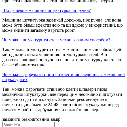
провести шпаклювання стін після машинної штукатурки.
Що дешевше машинна штукатурка чи ручна?
Машинна штукатурка зазвичай дорожча, ніж ручна, але вона
може бути більш ефективною та швидкою у використанні, що
може знизити загальну вартість робіт.
Чи можна штукатурити стелі механізованим способом?
Так, можна штукатурити стелі механізованим способом. Цей
метод називається машинною штукатуркою стелі. Він
дозволяє швидко і поступово наносити штукатурку на стелю
без особливих зусиль.
Чи можна фарбувати стіни чи клеїти шпалери після механічної
штукатурки?
Так, можна фарбувати стіни або клеїти шпалери після
механічної штукатурки, але перед цим необхідно підготувати
поверхню і дати висохнути. Зазвичай рекомендується
почекати щонайменше 24-48 годин після штукатурки перед
початком робіт з фарбування чи наклейці шпалер.
замовити безкоштовний замір