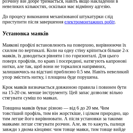
розчину він добре тримається, навіть якщо накладений в
невеликих кількостях, оскільки має відмінну адгезію.
До процесу виконання механізованої штукатурки слід
приступити після завершення
електромонтажних робіт
.
Установка маяків
Маякові профілі встановлюють на поверхню, вирівнюючи їх
схилом по вертикалі. Коли на одну стіну кріпиться більше 2-х
маяків, їх доводиться рівняти і по горизонталі. Для цього
поверх профілів, по краях і посередині, натягують капронові
нитки, але так, щоб вони не торкалися напрямних,
залишаючись на відстані приблизно 0.5 мм. Навіть невеликий
упор змістить нитку, і площина буде порушена.
Крок маяків визначається довжиною правила і повинен бути
на 15-20 см. менше інструменту. Цей запас дозволяє вільно
стягувати суміш по маяках.
Товщина маяків буває різною — від 6 до 20 мм. Чим
товстіший профіль, тим він жорсткіше, і цілком природно, що
тим легше його вирівнювати. А після установки за такими
маяками легше стягувати розчин. Але, як то кажуть, палиця
завжди з двома кінцями: чим товще маяки, тим товще вийде