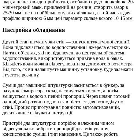
шар, а це не завжди прийнятно, особливо щодо шпаклівок. 20-
міліметровий маяк, приклеєний на розчин, створить зазор в
25-30 мм і це на найбільш опуклих ділянках, в той час як для
профілю шириною 6 мм цей параметр складе всього 10-15 мм.
Настройка обладнання
Другий етап штукатурки стін — запуск штукатурної станції.
Вона підключається до водопостачання і джерела електрики.
На тих об’єктах, які не підключені до центральної системи
водопостачання, використовується привізна вода в баках.
Кількість води можна відрегулювати за допомогою ротаметра.
Від того, як ви налаштуєте машинну установку, буде залежати
і густота розчину.
Суміш для машинної штукатурки засипається в бункер, за
рахунок компресора склад насичується киснем, а потім
змішується з водою в певній пропорції. Через шланг готовий
однорідний розчин подається в пістолет для розподілу по
стіні. Процес приготування повністю автоматизований,
досить лише слідувати інструкції.
Пристрій для штукатурки потрібно належним чином
відрегулювати: вибрати пропорції для змішування,
консистенцію суміші і тип нанесення. Це також робота