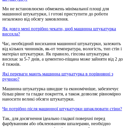
Ми не встановлюємо обмежень мінімальної площі для
машинної штукатурки, і готові приступити до роботи
незалежно від обсягу замовлення.
Як довго мені потрібно чекати, щоб машинна штукатурка
висохла?
Час, необхідний висихання машинної штукатурки, залежить
від кількох чинників, як-от температура, вологість, тип стін і
матеріал штукатурки. Як правило, гіпсова штукатурка
висихає за 5-7 днів, а цементно-піщана може зайняти від 2 до
4 тижнів.
Які переваги мають машинна штукатурка в порівнянні з
ручною?
Машинна штукатурка швидше та економічніше, забезпечує
більш рівне та гладке покриття, а також дозволяє рівномірно
наносити великі обсяги штукатурки.
Чи потрібно після машинної штукатурки шпаклювати стіни?
Так, для досягнення ідеально гладкої поверхні перед
фарбуванням або обклеюванням шпалерами, необхідно