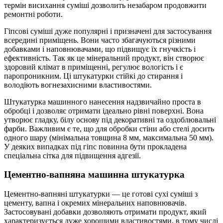
термін висихання суміші дозволить незабаром продовжити
ремонтні роботи.
Гіпсові суміші дуже популярні і призначені для застосування
всередині приміщень. Вони часто збагачуються різними
добавками і наповнювачами, що підвищує їх гнучкість і
ефективність. Так як це мінеральний продукт, він створює
здоровий клімат в приміщенні, регулює вологість і є
паропроникним. Ці штукатурки стійкі до стирання і
володіють вогнезахисними властивостями.
Штукатурка машинного нанесення надзвичайно проста в
обробці і дозволяє отримати ідеально рівні поверхні. Вона
утворює гладку, білу основу під декоративні та оздоблювальні
фарби. Важливим є те, що для обробки стіни або стелі досить
одного шару (мінімальна товщина 8 мм, максимальна 50 мм).
У деяких випадках під гіпс повинна бути прокладена
спеціальна сітка для підвищення адгезії.
Цементно-вапняна машинна штукатурка
Цементно-вапняні штукатурки — це готові сухі суміші з
цементу, вапна і окремих мінеральних наповнювачів.
Застосовувані добавки дозволяють отримати продукт, який
характеризується дуже хорошими властивостями, в тому числі