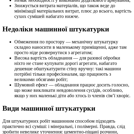
Немає необхідності у виконанні додаткового армування;
Знижується витрата матеріалів, що також веде до
мінімізації матеріальних витрат, плюс до всього, вартість
сухих сумішей набагато нижче.
Недоліки машинної штукатурки
Обмеження по простору — механічну штукатурку
складно наносити в маленькому приміщенні, адже там
просто ніде розвернутися з агрегатом;
Висока вартість обладнання — для разової обробки
ніхто не стане купувати дорогі агрегати, набагато
дешевше обштукатурити стіну вручну: такі машини
потрібні тільки професіоналам, що працюють з
великими обсягами робіт;
Шумовий ефект — обладнання працює досить голосно,
що може викликати невдоволення сусідів, особливо,
якщо у них маленькі діти або хтось із членів сім’ї хворіє.
Види машинної штукатурки
Для штукатурних робіт машинним способом підходять
практично всі суміші: і мінеральні, і полімерні. Правда, слід
зробити невелике уточнення: цементно-піщані розчини,