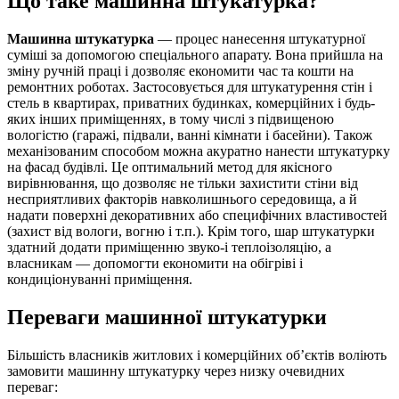
Що таке машинна штукатурка?
Машинна штукатурка
— процес нанесення штукатурної
суміші за допомогою спеціального апарату. Вона прийшла на
зміну ручній праці і дозволяє економити час та кошти на
ремонтних роботах. Застосовується для штукатурення стін і
стель в квартирах, приватних будинках, комерційних і будь-
яких інших приміщеннях, в тому числі з підвищеною
вологістю (гаражі, підвали, ванні кімнати і басейни). Також
механізованим способом можна акуратно нанести штукатурку
на фасад будівлі. Це оптимальний метод для якісного
вирівнювання, що дозволяє не тільки захистити стіни від
несприятливих факторів навколишнього середовища, а й
надати поверхні декоративних або специфічних властивостей
(захист від вологи, вогню і т.п.). Крім того, шар штукатурки
здатний додати приміщенню звуко-і теплоізоляцію, а
власникам — допомогти економити на обігріві і
кондиціонуванні приміщення.
Переваги машинної штукатурки
Більшість власників житлових і комерційних об’єктів воліють
замовити машинну штукатурку через низку очевидних
переваг: