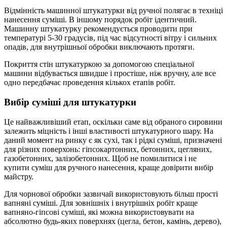
Відмінність машинної штукатурки від ручної полягає в техніці
нанесення суміші. В іншому порядок робіт ідентичний.
Машинну штукатурку рекомендується проводити при
температурі 5-30 градусів, під час відсутності вітру і сильних
опадів, для внутрішньої обробки виключають протяги.
Покриття стін штукатуркою за допомогою спеціальної
машини відбувається швидше і простіше, ніж вручну, але все
одно передбачає проведення кількох етапів робіт.
Вибір суміші для штукатурки
Це найважливіший етап, оскільки саме від обраного сировини
залежить міцність і інші властивості штукатурного шару. На
даний момент на ринку є як сухі, так і рідкі суміші, призначені
для різних поверхонь: гіпсокартонних, бетонних, цегляних,
газобетонних, залізобетонних. Щоб не помилитися і не
купити суміш для ручного нанесення, краще довірити вибір
майстру.
Для чорнової обробки зазвичай використовують більш прості
вапняні суміші. Для зовнішніх і внутрішніх робіт краще
вапняно-гіпсові суміші, які можна використовувати на
абсолютно будь-яких поверхнях (цегла, бетон, камінь, дерево),