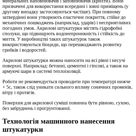
мінеральних наповнювачів і заповнювачів (крихти). Вони
призначені для використання всередині і зовні приміщень (у
другому випадку застосовуються частіше). При повному
затвердінні вони утворюють еластичне покриття, стійке до
механічних пошкоджень (наприклад, ударів) і несприятливих
погодних умов. Акрилові штукатурки містять гідрофобні
сполуки, що підвищують водонепроникність і стійкість до
миття. У виробництві таких штукатурок також
використовуються біоциди, що перешкоджають розвитку
грибків і водоростей.
Акрилові штукатурки можна наносити на всі рівні і несучі
поверхні. Наприклад: бетонні, цементні і гіпсові, а також на
армуючі шари в системі теплоізоляції.
Роботи не рекомендується проводити при температурі нижче
+ 5c, також слід уникати сильного впливу сонячних променів,
вітру і протягів.
Поверхня для акрилової суміші повинна бути рівною, сухою,
без забруднень і прогрунтованої.
Технологія машинного нанесення
штукатурки