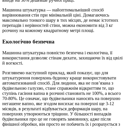
вийде на 30% дешевше ручної праці.
Машинна штукатурка — найоптимальніший спосіб
вирівнювання стін при мінімальній ціні. Домагаючись
максимально тонкого шару в тих місцях, де немає істотних
перепадів і нерівностей стіни, можна економити від 3 кг
розчину на кожному квадратному метрі площі.
Екологічно безпечна
Машинна штукатурка повністю безпечна і екологічна, її
використання дозволяє стінам дихати, захищаючи їх від цвілі
й вогкості.
Розглянемо наступний приклад, який показує, що для
штукатурення поверхонь будинку краще використовувати
автоматизований спосіб. Для людини, яка не пов’язана з
будівельною галуззю, стане справжнім відкриттям те, що
ступінь гасіння вапна в розчині становить не 100%, а всього
70-80%. Це означає, що будівельники наносять на поверхню
негашене вапно, яке згодом висихає на поверхні ще 3-12
місяців, в результаті відбувається деформація шару, на
поверхнях утворюються тріщини. У більшості випадків
будівельники про це не говорять замовнику, адже після
фінішної обробки, він просто не побачить їх і розрахується з