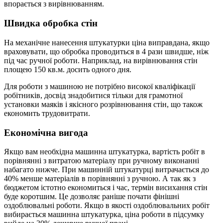
впорається з вирівнюванням.
Швидка обробка стін
На механічне нанесення штукатурки ціна виправдана, якщо
враховувати, що обробка проводиться в 4 рази швидше, ніж
під час ручної роботи. Наприклад, на вирівнювання стін
площею 150 кв.м. досить одного дня.
Для роботи з машиною не потрібно високої кваліфікації
робітників, досвід знадобитися тільки для грамотної
установки маяків і якісного розрівнювання стін, що також
економить трудовитрати.
Економічна вигода
Якщо вам необхідна машинна штукатурка, вартість робіт в
порівнянні з витратою матеріалу при ручному виконанні
набагато нижче. При машинній штукатурці витрачається до
40% менше матеріалів в порівнянні з ручною. А так як з
бюджетом істотно економиться і час, термін висихання стін
буде коротшим. Це дозволяє раніше почати фінішні
оздоблювальні роботи. Якщо в якості оздоблювальних робіт
вибирається машинна штукатурка, ціна роботи в підсумку