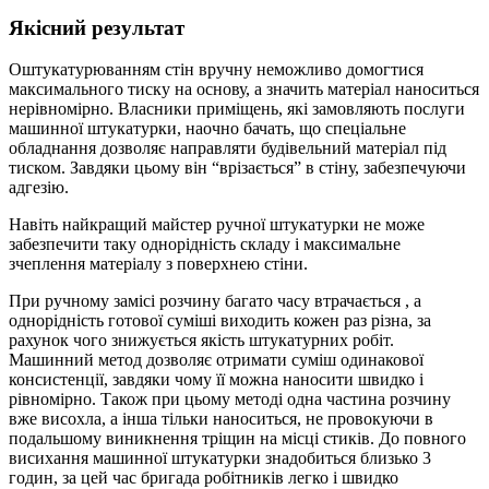
Якісний результат
Оштукатурюванням стін вручну неможливо домогтися
максимального тиску на основу, а значить матеріал наноситься
нерівномірно. Власники приміщень, які замовляють послуги
машинної штукатурки, наочно бачать, що спеціальне
обладнання дозволяє направляти будівельний матеріал під
тиском. Завдяки цьому він “врізається” в стіну, забезпечуючи
адгезію.
Навіть найкращий майстер ручної штукатурки не може
забезпечити таку однорідність складу і максимальне
зчеплення матеріалу з поверхнею стіни.
При ручному замісі розчину багато часу втрачається , а
однорідність готової суміші виходить кожен раз різна, за
рахунок чого знижується якість штукатурних робіт.
Машинний метод дозволяє отримати суміш одинакової
консистенції, завдяки чому її можна наносити швидко і
рівномірно. Також при цьому методі одна частина розчину
вже висохла, а інша тільки наноситься, не провокуючи в
подальшому виникнення тріщин на місці стиків. До повного
висихання машинної штукатурки знадобиться близько 3
годин, за цей час бригада робітників легко і швидко