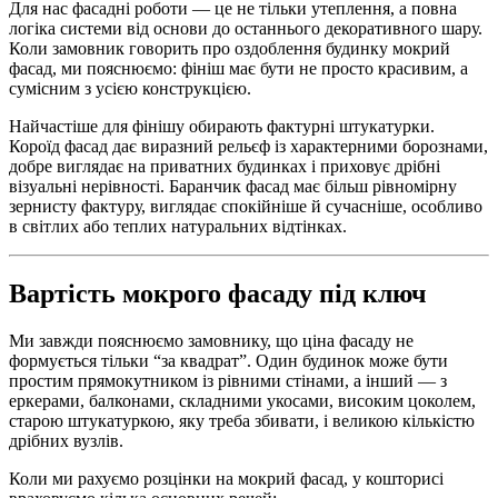
Для нас фасадні роботи — це не тільки утеплення, а повна
логіка системи від основи до останнього декоративного шару.
Коли замовник говорить про оздоблення будинку мокрий
фасад, ми пояснюємо: фініш має бути не просто красивим, а
сумісним з усією конструкцією.
Найчастіше для фінішу обирають фактурні штукатурки.
Короїд фасад дає виразний рельєф із характерними борознами,
добре виглядає на приватних будинках і приховує дрібні
візуальні нерівності. Баранчик фасад має більш рівномірну
зернисту фактуру, виглядає спокійніше й сучасніше, особливо
в світлих або теплих натуральних відтінках.
Вартість мокрого фасаду під ключ
Ми завжди пояснюємо замовнику, що ціна фасаду не
формується тільки “за квадрат”. Один будинок може бути
простим прямокутником із рівними стінами, а інший — з
еркерами, балконами, складними укосами, високим цоколем,
старою штукатуркою, яку треба збивати, і великою кількістю
дрібних вузлів.
Коли ми рахуємо розцінки на мокрий фасад, у кошторисі