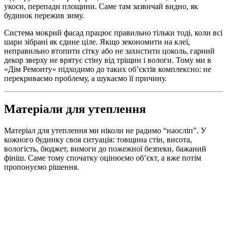
укоси, перепади площини. Саме там зазвичай видно, як
будинок пережив зиму.
Система мокрий фасад працює правильно тільки тоді, коли всі
шари зібрані як єдине ціле. Якщо зекономити на клеї,
неправильно втопити сітку або не захистити цоколь, гарний
декор зверху не врятує стіну від тріщин і вологи. Тому ми в
«Дім Ремонту» підходимо до таких об’єктів комплексно: не
перекриваємо проблему, а шукаємо її причину.
Матеріали для утеплення
Матеріал для утеплення ми ніколи не радимо “наосліп”. У
кожного будинку своя ситуація: товщина стін, висота,
вологість, бюджет, вимоги до пожежної безпеки, бажаний
фініш. Саме тому спочатку оцінюємо об’єкт, а вже потім
пропонуємо рішення.