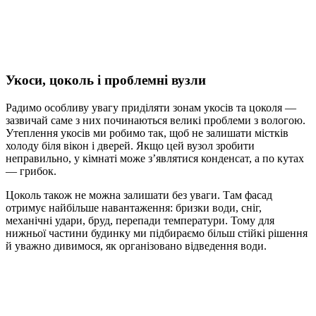
Укоси, цоколь і проблемні вузли
Радимо особливу увагу приділяти зонам укосів та цоколя —
зазвичай саме з них починаються великі проблеми з вологою.
Утеплення укосів ми робимо так, щоб не залишати містків
холоду біля вікон і дверей. Якщо цей вузол зробити
неправильно, у кімнаті може з’являтися конденсат, а по кутах
— грибок.
Цоколь також не можна залишати без уваги. Там фасад
отримує найбільше навантаження: бризки води, сніг,
механічні удари, бруд, перепади температури. Тому для
нижньої частини будинку ми підбираємо більш стійкі рішення
й уважно дивимося, як організовано відведення води.