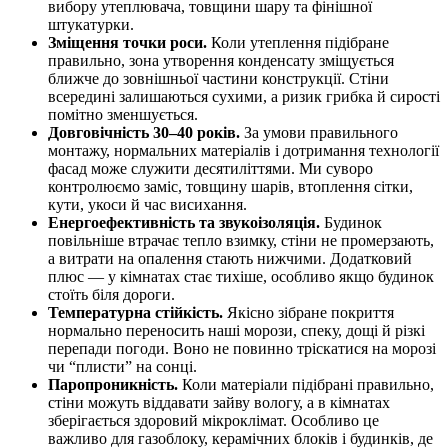
вибору утеплювача, товщини шару та фінішної
штукатурки.
Зміщення точки роси.
Коли утеплення підібране
правильно, зона утворення конденсату зміщується
ближче до зовнішньої частини конструкції. Стіни
всередині залишаються сухими, а ризик грибка й сирості
помітно зменшується.
Довговічність 30–40 років.
За умови правильного
монтажу, нормальних матеріалів і дотримання технології
фасад може служити десятиліттями. Ми суворо
контролюємо заміс, товщину шарів, втоплення сітки,
кути, укоси й час висихання.
Енергоефективність та звукоізоляція.
Будинок
повільніше втрачає тепло взимку, стіни не промерзають,
а витрати на опалення стають нижчими. Додатковий
плюс — у кімнатах стає тихіше, особливо якщо будинок
стоїть біля дороги.
Температурна стійкість.
Якісно зібране покриття
нормально переносить наші морози, спеку, дощі й різкі
перепади погоди. Воно не повинно тріскатися на морозі
чи “плисти” на сонці.
Паропроникність.
Коли матеріали підібрані правильно,
стіни можуть віддавати зайву вологу, а в кімнатах
зберігається здоровий мікроклімат. Особливо це
важливо для газоблоку, керамічних блоків і будинків, де