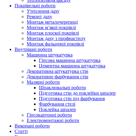
Теплоізоляція фасаду
Покрівельні роботи
Утеплення даху
Ремонт даху
Монтаж металочерепиці
Монтаж м’якої покрівлі
Монтаж плоскої покрівлі
Монтаж даху з профнастилу
Монтаж фальцевої покрівлі
Внутрішні роботи
Машинна штукатурка
Гіпсова машинна штукатурка
Цементна машинна штукатурка
Декоративна штукатурка стін
Декоративне фарбування стін
Малярні роботи
Шпаклювальні роботи
Підготовка стін до поклейки шпалер
Підготовка стін під фарбування
Фарбування стелі
Поклейка шпалер
Гіпсокартонні роботи
Електромонтажні роботи
Виконані роботи
Статті