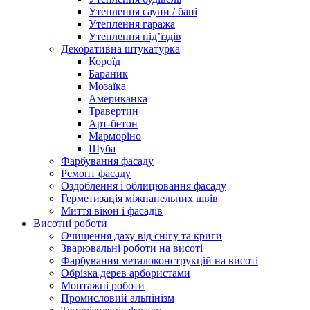
Утеплення сауни / бані
Утеплення гаража
Утеплення під’їздів
Декоративна штукатурка
Короїд
Бараник
Мозаїка
Американка
Травертин
Арт-бетон
Марморіно
Шуба
Фарбування фасаду
Ремонт фасаду
Оздоблення і облицювання фасаду
Герметизація міжпанельних швів
Миття вікон і фасадів
Висотні роботи
Очищення даху від снігу та криги
Зварювальні роботи на висоті
Фарбування металоконструкцій на висоті
Обрізка дерев арбористами
Монтажні роботи
Промисловий альпінізм