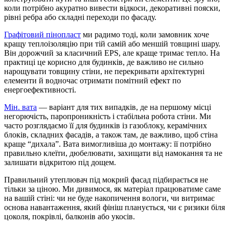
коли потрібно акуратно вивести відкоси, декоративні пояски,
рівні ребра або складні переходи по фасаду.
Графітовий пінопласт
ми радимо тоді, коли замовник хоче
кращу теплоізоляцію при тій самій або меншій товщині шару.
Він дорожчий за класичний EPS, але краще тримає тепло. На
практиці це корисно для будинків, де важливо не сильно
нарощувати товщину стіни, не перекривати архітектурні
елементи й водночас отримати помітний ефект по
енергоефективності.
Мін. вата
— варіант для тих випадків, де на першому місці
негорючість, паропроникність і стабільна робота стіни. Ми
часто розглядаємо її для будинків із газоблоку, керамічних
блоків, складних фасадів, а також там, де важливо, щоб стіна
краще “дихала”. Вата вимогливіша до монтажу: її потрібно
правильно клеїти, дюбелювати, захищати від намокання та не
залишати відкритою під дощем.
Правильний утеплювач під мокрий фасад підбирається не
тільки за ціною. Ми дивимося, як матеріал працюватиме саме
на вашій стіні: чи не буде накопичення вологи, чи витримає
основа навантаження, який фініш планується, чи є ризики біля
цоколя, покрівлі, балконів або укосів.