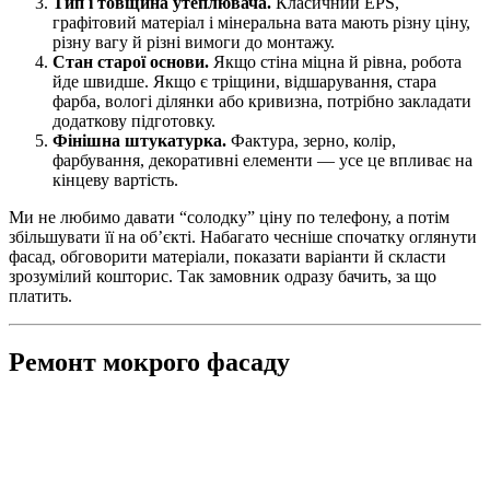
Тип і товщина утеплювача.
Класичний EPS,
графітовий матеріал і мінеральна вата мають різну ціну,
різну вагу й різні вимоги до монтажу.
Стан старої основи.
Якщо стіна міцна й рівна, робота
йде швидше. Якщо є тріщини, відшарування, стара
фарба, вологі ділянки або кривизна, потрібно закладати
додаткову підготовку.
Фінішна штукатурка.
Фактура, зерно, колір,
фарбування, декоративні елементи — усе це впливає на
кінцеву вартість.
Ми не любимо давати “солодку” ціну по телефону, а потім
збільшувати її на об’єкті. Набагато чесніше спочатку оглянути
фасад, обговорити матеріали, показати варіанти й скласти
зрозумілий кошторис. Так замовник одразу бачить, за що
платить.
Ремонт мокрого фасаду