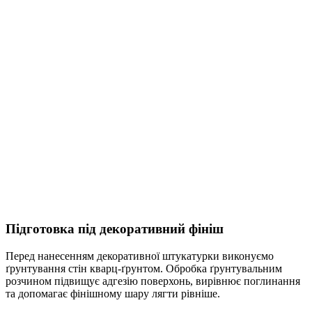
Підготовка під декоративний фініш
Перед нанесенням декоративної штукатурки виконуємо
ґрунтування стін кварц-ґрунтом. Обробка ґрунтувальним
розчином підвищує адгезію поверхонь, вирівнює поглинання
та допомагає фінішному шару лягти рівніше.