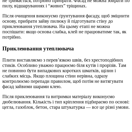
не тримається, потрібно прибрати. Фасад не можна збирати по
пилу, відшаруваннях і “живих” тріщинах.
Після очищення виконуємо ґрунтування фасаду, щоб зміцнити
основу, прибрати зайву пилюку й підготувати стіну до
приклеювання утеплювача. На цьому етапі не можна
поспішати: якщо основа слабка, клей не працюватиме так, як
потрібно.
Приклеювання утеплювача
Плити виставляємо з перев’язкою швів, без хрестоподібних
стиків. Особливо уважно працюємо біля кутів і прорізів. Там
не повинно бути випадкових коротких шматків, щілин і
слабких місць. Якщо площина стіни нерівна, одразу
контролюємо перепади правилом, щоб потім не витягувати
фасад зайвими шарами клею.
Після приклеювання та витримки матеріалу виконуємо
дюбелювання. Кількість і тип кріплення підбираємо по основі:
цегла, газоблок, бетон, стара штукатурка — все це різні умови.