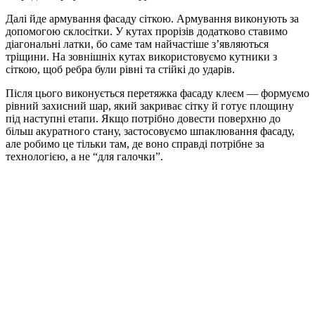
Далі йде армування фасаду сіткою. Армування виконують за
допомогою склосітки. У кутах прорізів додатково ставимо
діагональні латки, бо саме там найчастіше з’являються
тріщини. На зовнішніх кутах використовуємо кутники з
сіткою, щоб ребра були рівні та стійкі до ударів.
Після цього виконується перетяжка фасаду клеєм — формуємо
рівний захисний шар, який закриває сітку й готує площину
під наступні етапи. Якщо потрібно довести поверхню до
більш акуратного стану, застосовуємо шпаклювання фасаду,
але робимо це тільки там, де воно справді потрібне за
технологією, а не “для галочки”.