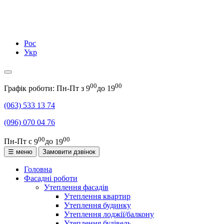
Рос
Укр
00
00
Графік роботи: Пн-Пт з
9
до
19
(063)
533 13 74
(096)
070 04 76
00
00
Пн-Пт с
9
до
19
☰ меню
Замовити дзвінок
Головна
Фасадні роботи
Утеплення фасадів
Утеплення квартир
Утеплення будинку
Утеплення лоджії/балкону
Утеплення будівель