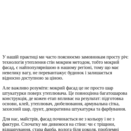
У нашій практиці ми часто пояснюємо замовникам просту річ:
технологія утеплення стін мокрим методом, тобто мокрий
фасад, є найпопулярнішою в нашому регіоні, тому що має
невелику вагу, не перевантажує будинок і залишається
відносно доступною за ціною.
Але важливо розуміти: мокрий фасад це не просто шар
штукатурки поверх утеплювача. Це повноцінна багатошарова
конструкція, де кожен етап впливає на результат: підготовка
основи, клей, утеплювач, дюбелювання, армувальна сітка,
захисний шар, ґрунт, декоративна штукатурка та фарбування.
Для нас, майстрів, фасад починається не з кольору і не з
фактури. Спочатку ми дивимося на стіни: чи є тріщини,
відшарування, стара фарба, волога біля цоколя, проблемні