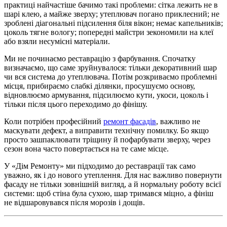
практиці найчастіше бачимо такі проблеми: сітка лежить не в
шарі клею, а майже зверху; утеплювач погано приклеєний; не
зроблені діагональні підсилення біля вікон; немає капельників;
цоколь тягне вологу; попередні майстри зекономили на клеї
або взяли несумісні матеріали.
Ми не починаємо реставрацію з фарбування. Спочатку
визначаємо, що саме зруйнувалося: тільки декоративний шар
чи вся система до утеплювача. Потім розкриваємо проблемні
місця, прибираємо слабкі ділянки, просушуємо основу,
відновлюємо армування, підсилюємо кути, укоси, цоколь і
тільки після цього переходимо до фінішу.
Коли потрібен професійний
ремонт фасадів
, важливо не
маскувати дефект, а виправити технічну помилку. Бо якщо
просто зашпаклювати тріщину й пофарбувати зверху, через
сезон вона часто повертається на те саме місце.
У «Дім Ремонту» ми підходимо до реставрації так само
уважно, як і до нового утеплення. Для нас важливо повернути
фасаду не тільки зовнішній вигляд, а й нормальну роботу всієї
системи: щоб стіна була сухою, шар тримався міцно, а фініш
не відшаровувався після морозів і дощів.