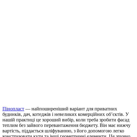
Пінопласт
— найпоширеніший варіант для приватних
будинків, дач, котеджів і невеликих комерційних об’єктів. У
нашій практиці це хороший вибір, коли треба зробити фасад
теплим без зайвого перевантаження бюджету. Він має нижчу
вартість, піддається шліфуванню, з його допомогою легко
конструювати кути та інші геометричні елементи. Це зручно,