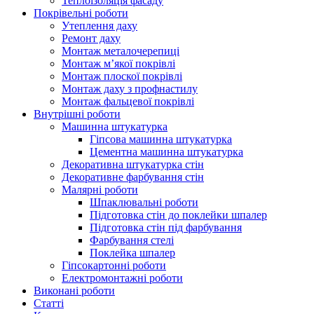
Теплоізоляція фасаду
Покрівельні роботи
Утеплення даху
Ремонт даху
Монтаж металочерепиці
Монтаж м’якої покрівлі
Монтаж плоскої покрівлі
Монтаж даху з профнастилу
Монтаж фальцевої покрівлі
Внутрішні роботи
Машинна штукатурка
Гіпсова машинна штукатурка
Цементна машинна штукатурка
Декоративна штукатурка стін
Декоративне фарбування стін
Малярні роботи
Шпаклювальні роботи
Підготовка стін до поклейки шпалер
Підготовка стін під фарбування
Фарбування стелі
Поклейка шпалер
Гіпсокартонні роботи
Електромонтажні роботи
Виконані роботи
Статті