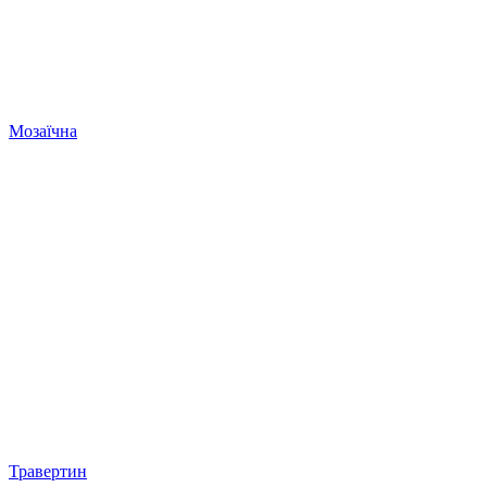
Мозаїчна
Травертин