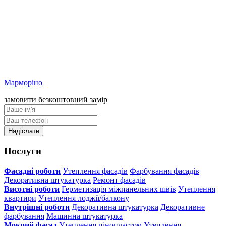
Марморіно
замовити безкоштовний замір
Послуги
Фасадні роботи
Утеплення фасадів
Фарбування фасадів
Декоративна штукатурка
Ремонт фасадів
Висотні роботи
Герметизація міжпанельних швів
Утеплення
квартири
Утеплення лоджії/балкону
Внутрішні роботи
Декоративна штукатурка
Декоративне
фарбування
Машинна штукатурка
Мокрий фасад
Утеплення пінопластом
Утеплення