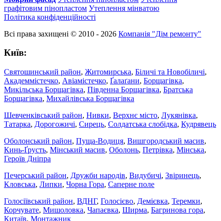
графітовим пінопластом
Утеплення мінватою
Політика конфіденційності
Всі права захищені © 2010 - 2026
Компанія "Дім ремонту"
Київ:
Святошинський район
,
Житомирська
,
Біличі та Новобіличі
,
Академмістечко
,
Авіамістечко
,
Ґалаґани
,
Борщагівка
,
Микільська Борщагівка
,
Південна Борщагівка
,
Братська
Борщагівка
,
Михайлівська Борщагівка
Шевченківський район
,
Нивки
,
Верхнє місто
,
Лукянівка
,
Татарка
,
Дорогожичі
,
Сирець
,
Солдатська слобідка
,
Кудрявець
Оболонський район
,
Пуща-Водиця
,
Вишгородський масив
,
Кинь-Ґрусть
,
Мінський масив
,
Оболонь
,
Петрівка
,
Мінська
,
Героїв Дніпра
Печерський район
,
Дружби народів
,
Видубичі
,
Звіринець
,
Кловська
,
Липки
,
Чорна Гора
,
Саперне поле
Голосіївський район
,
ВДНГ
,
Голосієво
,
Демієвка
,
Теремки
,
Корчувате
,
Мишоловка
,
Чапаєвка
,
Ширма
,
Багринова гора
,
Китаїв
,
Монтажник