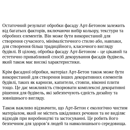
Остаточний результат обробки фасаду Арт-Бетоном залежить
від багатьох факторів, включаючи вибір кольору, текстури та
обробних елементів. Він може бути використаний для
створення сучасного, мінімалістичного стилю або, навпаки,
для створення більш традиційного, класичного вигляду
будівлі. В цілому, обробка фасаду Арт-Бетоном – це цікавий та
естетично привабливий спосіб декорування фасадів будівель,
який також має високі характеристики.
Крім фасадної обробки, матеріал Арт-Бетон також може бути
використаний для створення інших декоративних елементів
будівлі, таких як карнизи, капители, стовпи, віконні плити
тощо. Це дає можливість створювати комплексні декоративні
рішення для будівель, які забезпечують єдність дизайну та
зовнішнього вигляду.
Також важливо відзначити, що Арт-Бетон є екологічно чистим
матеріалом, який не містить шкідливих речовин та не виділяє
відходів при виробництві та застосуванні. Це робить його
безпечним для здоров’я людей та навколишнього середовища.