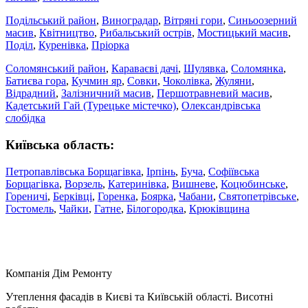
Подільський район
,
Виноградар
,
Вітряні гори
,
Синьоозерний
масив
,
Квітництво
,
Рибальський острів
,
Мостицький масив
,
Поділ
,
Куренівка
,
Пріорка
Соломянський район
,
Караваєві дачі
,
Шулявка
,
Соломянка
,
Батиєва гора
,
Кучмин яр
,
Совки
,
Чоколівка
,
Жуляни
,
Відрадний
,
Залізничний масив
,
Першотравневий масив
,
Кадетський Гай (Турецьке містечко)
,
Олександрівська
слобідка
Київська область:
Петропавлівська Борщагівка
,
Ірпінь
,
Буча
,
Софіївська
Борщагівка
,
Ворзель
,
Катеринівка
,
Вишневе
,
Коцюбинське
,
Гореничі
,
Берківці
,
Горенка
,
Боярка
,
Чабани
,
Святопетрівське
,
Гостомель
,
Чайки
,
Гатне
,
Білогородка
,
Крюківщина
Компанія
Дім Ремонту
Утеплення фасадів в Києві та Київській області. Висотні