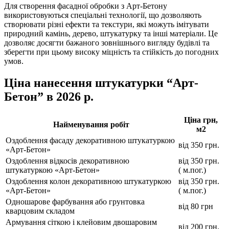
Для створення фасадної обробки з Арт-Бетону
використовуються спеціальні технології, що дозволяють
створювати різні ефекти та текстури, які можуть імітувати
природний камінь, дерево, штукатурку та інші матеріали. Це
дозволяє досягти бажаного зовнішнього вигляду будівлі та
зберегти при цьому високу міцність та стійкість до погодних
умов.
Ціна нанесення штукатурки “Арт-
Бетон” в 2026 р.
Ціна грн,
Найменування робіт
м2
Оздоблення фасаду декоративною штукатуркою
від 350 грн.
«Арт-Бетон»
Оздоблення відкосів декоративною
від 350 грн.
штукатуркою «Арт-Бетон»
( м.пог.)
Оздоблення колон декоративною штукатуркою
від 350 грн.
«Арт-Бетон»
( м.пог.)
Одношарове фарбування або грунтовка
від 80 грн
кварцовим складом
Армування сіткою і клейовим двошаровим
від 200 грн.