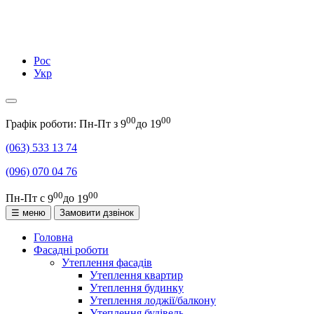
Рос
Укр
00
00
Графік роботи: Пн-Пт з
9
до
19
(063)
533 13 74
(096)
070 04 76
00
00
Пн-Пт с
9
до
19
☰ меню
Замовити дзвінок
Головна
Фасадні роботи
Утеплення фасадів
Утеплення квартир
Утеплення будинку
Утеплення лоджії/балкону
Утеплення будівель