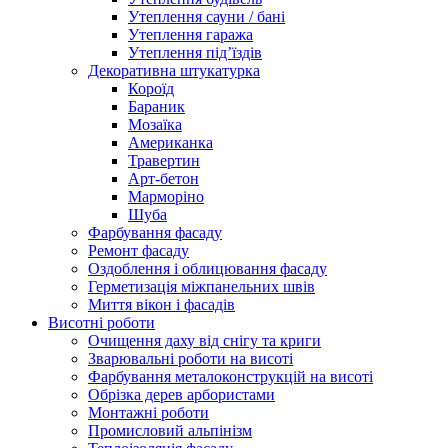
Утеплення сауни / бані
Утеплення гаража
Утеплення під’їздів
Декоративна штукатурка
Короїд
Бараник
Мозаїка
Американка
Травертин
Арт-бетон
Марморіно
Шуба
Фарбування фасаду
Ремонт фасаду
Оздоблення і облицювання фасаду
Герметизація міжпанельних швів
Миття вікон і фасадів
Висотні роботи
Очищення даху від снігу та криги
Зварювальні роботи на висоті
Фарбування металоконструкцій на висоті
Обрізка дерев арбористами
Монтажні роботи
Промисловий альпінізм