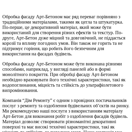
Обробка фасаду Арт-Бетоном має ряд переваг порівняно з
традиційними матеріалами, такими як цегла та штукатурка.
По-перше, це декоративний матеріал, який може бути
використаний для створення різних ефектів та текстур. По-
друге, Арт-Бетон дуже міцний та довговічний, не піддається
корозії та впливу погодних умов. Він також не горить та не
підтримує горіння, що робить його безпечним для
використання на фасадах будівель.
Обробка фасаду Арт-Бетоном може бути виконана різними
способами, наприклад, у вигляді панелей або в формі
монолітного покриття. При обробці фасаду Арт-Бетоном
необхідно враховувати його технічні характеристики, такі як
водопоглинання, міцність та стійкість до ультрафіолетового
випромінювання.
Компанія “Дім Ремонту” є одним з провідних постачальників
послуг з ремонту та оздоблення будівельних об’єктів на ринку.
Ми рекомендуємо наші послуги з використанням матеріалу
Арт-Бетон для виконання робіт з оздоблення фасадів будівель.
Матеріал дозволяє створювати різноманітні декоративні
поверхні та має високі технічні характеристики, такі як