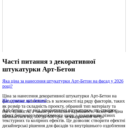
Часті питання з декоративної
штукатурки Арт-Бетон
Яка ціна за нанесення штукатурки Арт-Бетон на фасад у 2026
році?
Ціна за нанесення декоративної штукатурки Арт-Бетон на
Що означає арт бетон?
фасад може змінюватись в залежності від ряду факторів, таких
як розмір та складність проекту, обраний тип матеріалу та
Арт-бетон – це вид декоративної штукатурки, що створює
його кількість, а також регіональні відмінності. Зазвичай ціна
ефект бетонного поверхневого шару з додаванням різних
коливається від 300 до 600 грн. за квадратний метр.
текстурних та колірних ефектів. Це дозволяє створити ефектні
дизайнерські рішення для фасадів та внутрішнього оздоблення