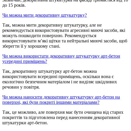
до 15 років.
Чи можна мити декоративну штукатурку?
Так, можна мити декоративну штукатурку, але не
рекомендується використовувати агресивні миючі засоби, які
можуть пошкодити поверхню. Рекомендується
використовувати м’які щітки та нейтральні миючі засоби, щоб
зберегти її у хорошому стані.
Чи можна використати декоративну штукатурку арт-бетон
усередині приміщень?
Так, декоративну штукатурку арт-бетон можна
використовувати всередині приміщень, оскільки вона є
екологічно безпечним матеріалом і не виділяє шкідливих
речовин у повітря.
Чи можна наносити декоративну штукатурку арт-бетон на
поверхні, які були покриті іншими матеріалами?
Так, це можливо, але поверхня має бути очищена від старих
покриттів та підготовлена перед нанесенням декоративної
штукатурки арт-бетон.