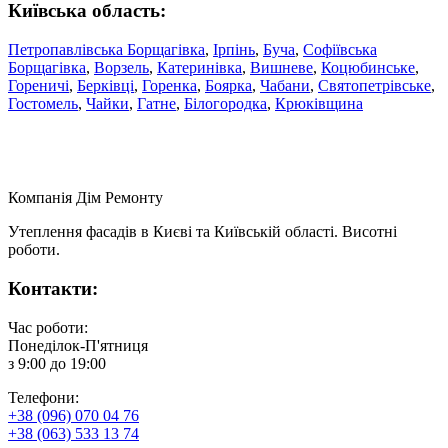
Київська область:
Петропавлівська Борщагівка
,
Ірпінь
,
Буча
,
Софіївська
Борщагівка
,
Ворзель
,
Катеринівка
,
Вишневе
,
Коцюбинське
,
Гореничі
,
Берківці
,
Горенка
,
Боярка
,
Чабани
,
Святопетрівське
,
Гостомель
,
Чайки
,
Гатне
,
Білогородка
,
Крюківщина
Компанія
Дім Ремонту
Утеплення фасадів в Києві та Київській області. Висотні
роботи.
Контакти:
Час роботи:
Понеділок-П'ятниця
з 9:00 до 19:00
Телефони:
+38 (096) 070 04 76
+38 (063) 533 13 74