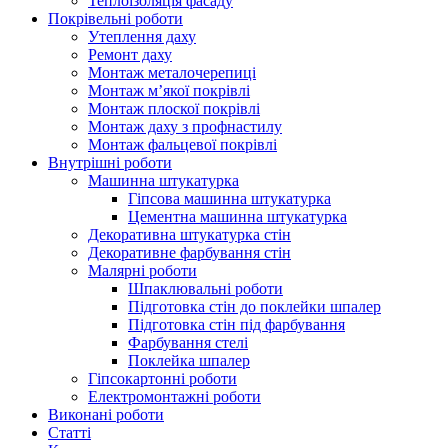
Теплоізоляція фасаду
Покрівельні роботи
Утеплення даху
Ремонт даху
Монтаж металочерепиці
Монтаж м’якої покрівлі
Монтаж плоскої покрівлі
Монтаж даху з профнастилу
Монтаж фальцевої покрівлі
Внутрішні роботи
Машинна штукатурка
Гіпсова машинна штукатурка
Цементна машинна штукатурка
Декоративна штукатурка стін
Декоративне фарбування стін
Малярні роботи
Шпаклювальні роботи
Підготовка стін до поклейки шпалер
Підготовка стін під фарбування
Фарбування стелі
Поклейка шпалер
Гіпсокартонні роботи
Електромонтажні роботи
Виконані роботи
Статті