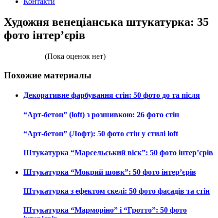
Контакти
Художня венеціанська штукатурка: 35
фото інтер’єрів
(Пока оценок нет)
Похожие материалы
Декоративне фарбування стін: 50 фото до та після
“Арт‑бетон” (loft) з розшивкою: 26 фото стін
“Арт‑бетон” (Лофт): 50 фото стін у стилі loft
Штукатурка “Марсельський віск”: 50 фото інтер’єрів
Штукатурка “Мокрий шовк”: 50 фото інтер’єрів
Штукатурка з ефектом скелі: 50 фото фасадів та стін
Штукатурка “Марморіно” і “Гротто”: 50 фото