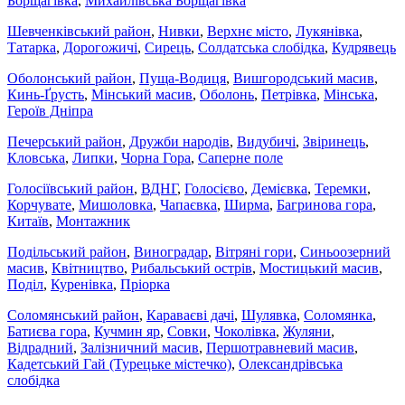
Борщагівка
,
Михайлівська Борщагівка
Шевченківський район
,
Нивки
,
Верхнє місто
,
Лукянівка
,
Татарка
,
Дорогожичі
,
Сирець
,
Солдатська слобідка
,
Кудрявець
Оболонський район
,
Пуща-Водиця
,
Вишгородський масив
,
Кинь-Ґрусть
,
Мінський масив
,
Оболонь
,
Петрівка
,
Мінська
,
Героїв Дніпра
Печерський район
,
Дружби народів
,
Видубичі
,
Звіринець
,
Кловська
,
Липки
,
Чорна Гора
,
Саперне поле
Голосіївський район
,
ВДНГ
,
Голосієво
,
Демієвка
,
Теремки
,
Корчувате
,
Мишоловка
,
Чапаєвка
,
Ширма
,
Багринова гора
,
Китаїв
,
Монтажник
Подільський район
,
Виноградар
,
Вітряні гори
,
Синьоозерний
масив
,
Квітництво
,
Рибальський острів
,
Мостицький масив
,
Поділ
,
Куренівка
,
Пріорка
Соломянський район
,
Караваєві дачі
,
Шулявка
,
Соломянка
,
Батиєва гора
,
Кучмин яр
,
Совки
,
Чоколівка
,
Жуляни
,
Відрадний
,
Залізничний масив
,
Першотравневий масив
,
Кадетський Гай (Турецьке містечко)
,
Олександрівська
слобідка