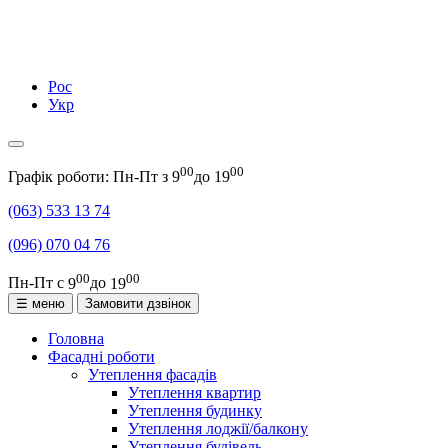
Рос
Укр
00
00
Графік роботи: Пн-Пт з
9
до
19
(063)
533 13 74
(096)
070 04 76
00
00
Пн-Пт с
9
до
19
☰ меню
Замовити дзвінок
Головна
Фасадні роботи
Утеплення фасадів
Утеплення квартир
Утеплення будинку
Утеплення лоджії/балкону
Утеплення будівель