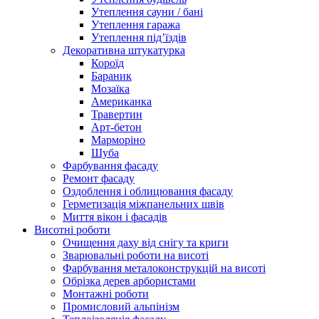
Утеплення сауни / бані
Утеплення гаража
Утеплення під’їздів
Декоративна штукатурка
Короїд
Бараник
Мозаїка
Американка
Травертин
Арт-бетон
Марморіно
Шуба
Фарбування фасаду
Ремонт фасаду
Оздоблення і облицювання фасаду
Герметизація міжпанельних швів
Миття вікон і фасадів
Висотні роботи
Очищення даху від снігу та криги
Зварювальні роботи на висоті
Фарбування металоконструкцій на висоті
Обрізка дерев арбористами
Монтажні роботи
Промисловий альпінізм