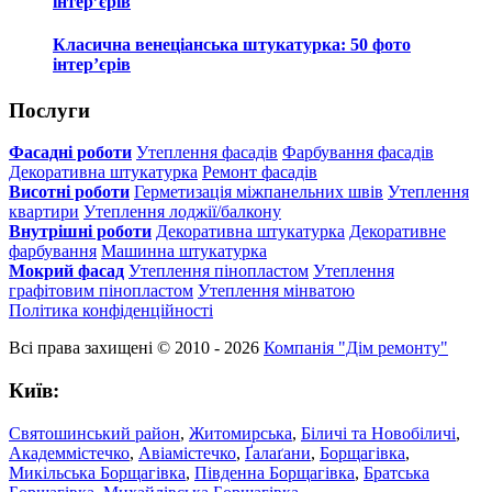
інтер’єрів
Класична венеціанська штукатурка: 50 фото
інтер’єрів
Послуги
Фасадні роботи
Утеплення фасадів
Фарбування фасадів
Декоративна штукатурка
Ремонт фасадів
Висотні роботи
Герметизація міжпанельних швів
Утеплення
квартири
Утеплення лоджії/балкону
Внутрішні роботи
Декоративна штукатурка
Декоративне
фарбування
Машинна штукатурка
Мокрий фасад
Утеплення пінопластом
Утеплення
графітовим пінопластом
Утеплення мінватою
Політика конфіденційності
Всі права захищені © 2010 - 2026
Компанія "Дім ремонту"
Київ:
Святошинський район
,
Житомирська
,
Біличі та Новобіличі
,
Академмістечко
,
Авіамістечко
,
Ґалаґани
,
Борщагівка
,
Микільська Борщагівка
,
Південна Борщагівка
,
Братська