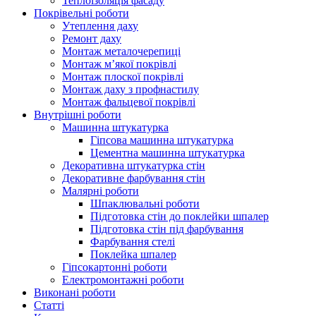
Теплоізоляція фасаду
Покрівельні роботи
Утеплення даху
Ремонт даху
Монтаж металочерепиці
Монтаж м’якої покрівлі
Монтаж плоскої покрівлі
Монтаж даху з профнастилу
Монтаж фальцевої покрівлі
Внутрішні роботи
Машинна штукатурка
Гіпсова машинна штукатурка
Цементна машинна штукатурка
Декоративна штукатурка стін
Декоративне фарбування стін
Малярні роботи
Шпаклювальні роботи
Підготовка стін до поклейки шпалер
Підготовка стін під фарбування
Фарбування стелі
Поклейка шпалер
Гіпсокартонні роботи
Електромонтажні роботи
Виконані роботи
Статті