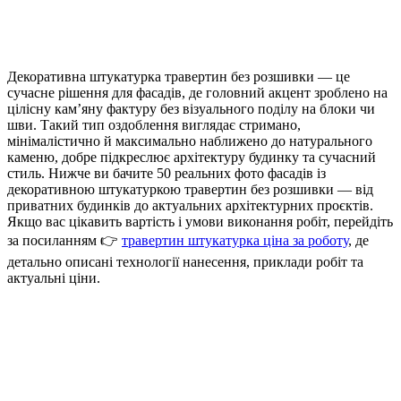
Декоративна штукатурка травертин без розшивки — це
сучасне рішення для фасадів, де головний акцент зроблено на
цілісну кам’яну фактуру без візуального поділу на блоки чи
шви. Такий тип оздоблення виглядає стримано,
мінімалістично й максимально наближено до натурального
каменю, добре підкреслює архітектуру будинку та сучасний
стиль. Нижче ви бачите 50 реальних фото фасадів із
декоративною штукатуркою травертин без розшивки — від
приватних будинків до актуальних архітектурних проєктів.
Якщо вас цікавить вартість і умови виконання робіт, перейдіть
за посиланням 👉
травертин штукатурка ціна за роботу
, де
детально описані технології нанесення, приклади робіт та
актуальні ціни.