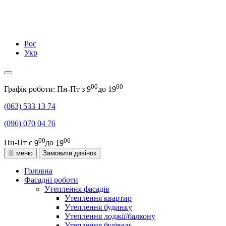
Рос
Укр
00
00
Графік роботи: Пн-Пт з
9
до
19
(063)
533 13 74
(096)
070 04 76
00
00
Пн-Пт с
9
до
19
☰ меню
Замовити дзвінок
Головна
Фасадні роботи
Утеплення фасадів
Утеплення квартир
Утеплення будинку
Утеплення лоджії/балкону
Утеплення будівель