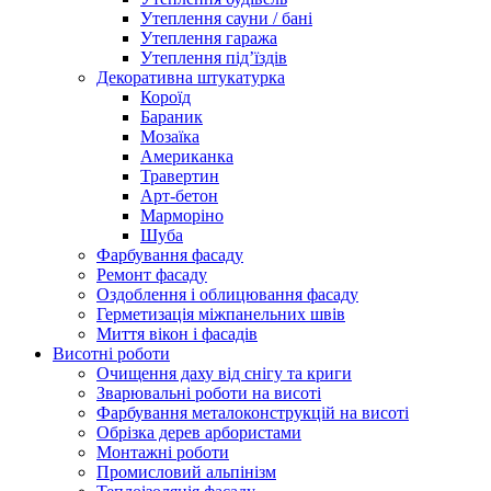
Утеплення сауни / бані
Утеплення гаража
Утеплення під’їздів
Декоративна штукатурка
Короїд
Бараник
Мозаїка
Американка
Травертин
Арт-бетон
Марморіно
Шуба
Фарбування фасаду
Ремонт фасаду
Оздоблення і облицювання фасаду
Герметизація міжпанельних швів
Миття вікон і фасадів
Висотні роботи
Очищення даху від снігу та криги
Зварювальні роботи на висоті
Фарбування металоконструкцій на висоті
Обрізка дерев арбористами
Монтажні роботи
Промисловий альпінізм