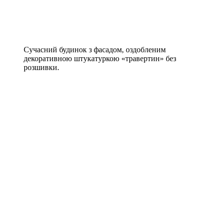
Сучасний будинок з фасадом, оздобленим
декоративною штукатуркою «травертин» без
розшивки.