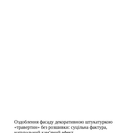
Оздоблення фасаду декоративною штукатуркою
«травертин» без розшивки: суцільна фактура,
натуральний кам’яний ефект.