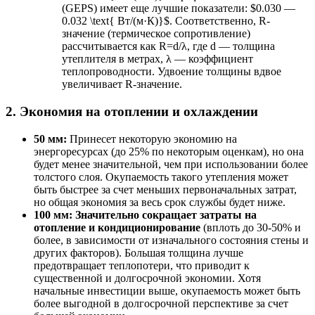
(GEPS) имеет еще лучшие показатели: $0.030 —
0.032 \text{ Вт/(м·К)}$. Соответственно, R-
значение (термическое сопротивление)
рассчитывается как R=d/λ, где d — толщина
утеплителя в метрах, λ — коэффициент
теплопроводности. Удвоение толщины вдвое
увеличивает R-значение.
2. Экономия на отоплении и охлаждении
50 мм:
Принесет некоторую экономию на
энергоресурсах (до 25% по некоторым оценкам), но она
будет менее значительной, чем при использовании более
толстого слоя. Окупаемость такого утепления может
быть быстрее за счет меньших первоначальных затрат,
но общая экономия за весь срок службы будет ниже.
100 мм:
Значительно сокращает затраты на
отопление и кондиционирование
(вплоть до 30-50% и
более, в зависимости от изначального состояния стены и
других факторов). Большая толщина лучше
предотвращает теплопотери, что приводит к
существенной и долгосрочной экономии. Хотя
начальные инвестиции выше, окупаемость может быть
более выгодной в долгосрочной перспективе за счет