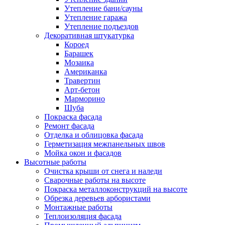
Утепление бани/сауны
Утепление гаража
Утепление подъездов
Декоративная штукатурка
Короед
Барашек
Мозаика
Американка
Травертин
Арт-бетон
Марморино
Шуба
Покраска фасада
Ремонт фасада
Отделка и облицовка фасада
Герметизация межпанельных швов
Мойка окон и фасадов
Высотные работы
Очистка крыши от снега и наледи
Сварочные работы на высоте
Покраска металлоконструкций на высоте
Обрезка деревьев арбористами
Монтажные работы
Теплоизоляция фасада