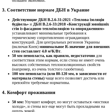
большей экономии.
3. Соответствие нормам ДБН в Украине
Действующие ДБН В.2.6-31:2021 «Теплова ізоляція
будівель»
и
ДБН В.2.6-33:2018 «Конструкції зовнішніх
стін із фасадною теплоізоляцією та опорядженням»
устанавливают минимальные требования к
термическому сопротивлению ограждающих
конструкций. Для центральных регионов Украины
(включая Киев)
минимальное R-значение для внешних
стен составляет 4.0 м²К/Вт
.
50 мм пенопласта, как правило, недостаточно
для
соответствия этим нормам, если стена не имеет очень
высоких собственных теплоизоляционных свойств
(например, из очень толстого газобетона).
100 мм пенопласта (или 80-120 мм, в зависимости от
материала стены)
чаще всего позволяет достичь или
превзойти требуемые нормативы.
4. Комфорт проживания
50 мм:
Улучшит комфорт, но могут оставаться «мостики
холода», и стены все еще могут быть прохладными на
ощупь зимой.