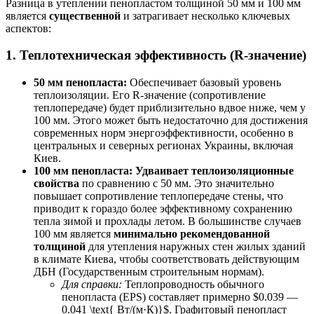
Разница в утеплении пенопластом толщиной 50 мм и 100 мм
является
существенной
и затрагивает несколько ключевых
аспектов:
1. Теплотехническая эффективность (R-значение)
50 мм пенопласта:
Обеспечивает базовый уровень
теплоизоляции. Его R-значение (сопротивление
теплопередаче) будет приблизительно вдвое ниже, чем у
100 мм. Этого может быть недостаточно для достижения
современных норм энергоэффективности, особенно в
центральных и северных регионах Украины, включая
Киев.
100 мм пенопласта:
Удваивает теплоизоляционные
свойства
по сравнению с 50 мм. Это значительно
повышает сопротивление теплопередаче стены, что
приводит к гораздо более эффективному сохранению
тепла зимой и прохлады летом. В большинстве случаев
100 мм является
минимально рекомендованной
толщиной
для утепления наружных стен жилых зданий
в климате Киева, чтобы соответствовать действующим
ДБН (Государственным строительным нормам).
Для справки:
Теплопроводность обычного
пенопласта (EPS) составляет примерно $0.039 —
0.041 \text{ Вт/(м·К)}$. Графитовый пенопласт