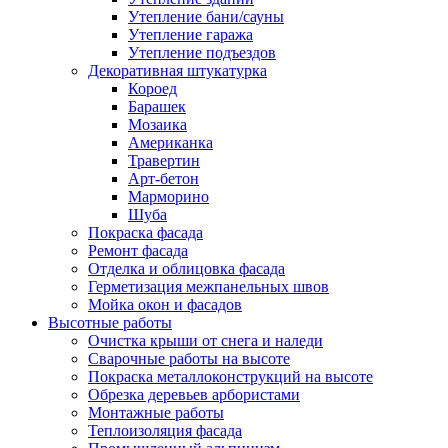
Утепление бани/сауны
Утепление гаража
Утепление подъездов
Декоративная штукатурка
Короед
Барашек
Мозаика
Американка
Травертин
Арт-бетон
Марморино
Шуба
Покраска фасада
Ремонт фасада
Отделка и облицовка фасада
Герметизация межпанельных швов
Мойка окон и фасадов
Высотные работы
Очистка крыши от снега и наледи
Сварочные работы на высоте
Покраска металлоконструкций на высоте
Обрезка деревьев арбористами
Монтажные работы
Теплоизоляция фасада