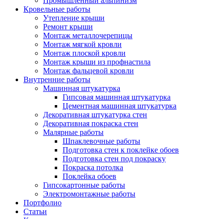
Промышленный альпинизм
Кровельные работы
Утепление крыши
Ремонт крыши
Монтаж металлочерепицы
Монтаж мягкой кровли
Монтаж плоской кровли
Монтаж крыши из профнастила
Монтаж фальцевой кровли
Внутренние работы
Машинная штукатурка
Гипсовая машинная штукатурка
Цементная машинная штукатурка
Декоративная штукатурка стен
Декоративная покраска стен
Малярные работы
Шпаклевочные работы
Подготовка стен к поклейке обоев
Подготовка стен под покраску
Покраска потолка
Поклейка обоев
Гипсокартонные работы
Электромонтажные работы
Портфолио
Статьи