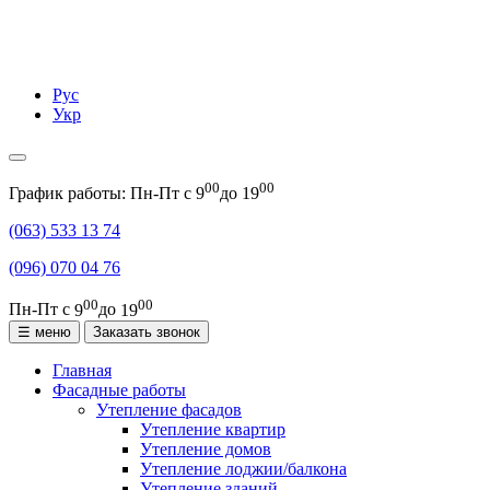
Рус
Укр
00
00
График работы: Пн-Пт с
9
до
19
(063)
533 13 74
(096)
070 04 76
00
00
Пн-Пт с
9
до
19
☰ меню
Заказать звонок
Главная
Фасадные работы
Утепление фасадов
Утепление квартир
Утепление домов
Утепление лоджии/балкона
Утепление зданий