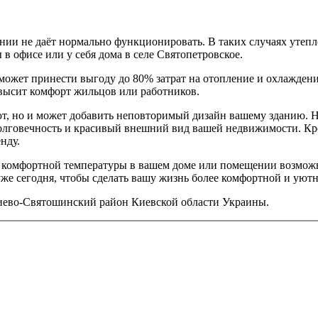
нии не даёт нормально функционировать. В таких случаях утепл
 в офисе или у себя дома в селе Святопетровское.
ожет принести выгоду до 80% затрат на отопление и охлаждени
овысит комфорт жильцов или работников.
ют, но и может добавить неповторимый дизайн вашему зданию. Н
долговечность и красивый внешний вид вашей недвижимости. Кр
нду.
е комфортной температуры в вашем доме или помещении возможн
уже сегодня, чтобы сделать вашу жизнь более комфортной и уютн
 Киево-Святошинский район Киевской области Украины.